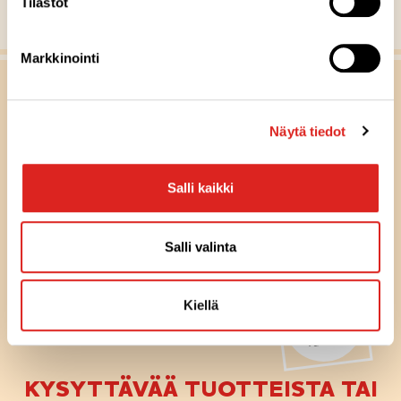
Tilastot
Näytä kaikki reseptit
Markkinointi
Näytä tiedot
Salli kaikki
Salli valinta
Olemme
Kiellä
täällä
sinua
varten
KYSYTTÄVÄÄ TUOTTEISTA TAI