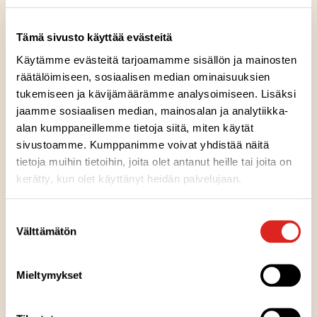
1
tl
leivinjauhetta
0.5
tl
kanelia
Tämä sivusto käyttää evästeitä
50
g
sulatettua voita
Käytämme evästeitä tarjoamamme sisällön ja mainosten
1,5
dl
maitoa
räätälöimiseen, sosiaalisen median ominaisuuksien
tukemiseen ja kävijämäärämme analysoimiseen. Lisäksi
jaamme sosiaalisen median, mainosalan ja analytiikka-
Reseptin tuotteet
alan kumppaneillemme tietoja siitä, miten käytät
sivustoamme. Kumppanimme voivat yhdistää näitä
tietoja muihin tietoihin, joita olet antanut heille tai joita on
Dronningholm Omena-vaniljahillo 440 g
kerätty, kun olet käyttänyt heidän palvelujaan.
Gluteeniton
Laktoositon
Sopii lakto-ovo ruokavalioon
Sopii vegaaniseen ruokavalioon
G
L
LO
V
Suostumuksen
Välttämätön
valinta
MUUT RESEPTIVINKIT
Mieltymykset