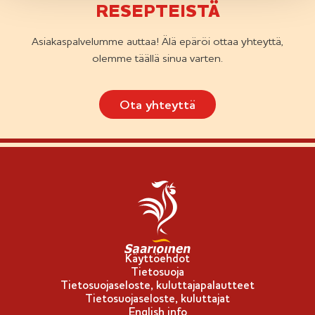
RESEPTEISTÄ
Asiakaspalvelumme auttaa! Älä epäröi ottaa yhteyttä,
olemme täällä sinua varten.
Ota yhteyttä
Käyttöehdot
Tietosuoja
Tietosuojaseloste, kuluttajapalautteet
Tietosuojaseloste, kuluttajat
English info