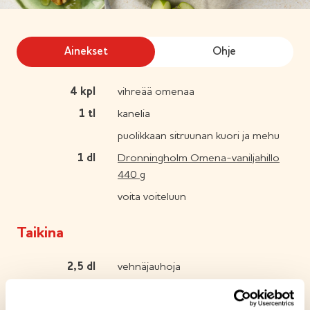
Ainekset
Ohje
4
kpl
vihreää omenaa
1
tl
kanelia
puolikkaan sitruunan kuori ja mehu
1
dl
Dronningholm Omena-vaniljahillo
440 g
voita voiteluun
Taikina
2,5
dl
vehnäjauhoja
1
dl
sokeria