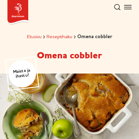
Hyppää
sisältöön
Etusivu
Reseptihaku
Omena cobbler
Omena cobbler
Maista ja
ihastu!