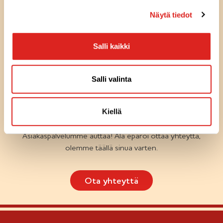
k
Näytä tiedot
i
Salli kaikki
Olemme
täällä
sinua
varten
Salli valinta
KYSYTTÄVÄÄ TUOTTEISTA TAI
Kiellä
RESEPTEISTÄ
Asiakaspalvelumme auttaa! Älä epäröi ottaa yhteyttä,
olemme täällä sinua varten.
Ota yhteyttä