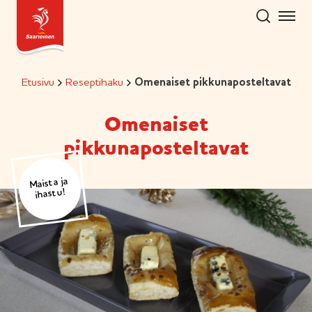
Hyppää
sisältöön
Etusivu
Reseptihaku
Omenaiset pikkunaposteltavat
Omenaiset
pikkunaposteltavat
Maista ja
ihastu!