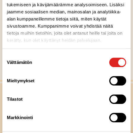
tukemiseen ja kävijämäärämme analysoimiseen. Lisäksi
jaamme sosiaalisen median, mainosalan ja analytiikka-
Gluteeniton
Laktoositon
Sopii lakto-ovo ruokavalioon
Sopii vegaaniseen ruokavalioon
G
L
LO
V
alan kumppaneillemme tietoja siitä, miten käytät
A
sivustoamme. Kumppanimme voivat yhdistää näitä
v
tietoja muihin tietoihin, joita olet antanut heille tai joita on
a
MUUT RESEPTIVINKIT
kerätty, kun olet käyttänyt heidän palvelujaan.
i
n
Suostumuksen
l
Välttämätön
valinta
Näytä kaikki reseptit
i
p
Mieltymykset
p
u
Tilastot
-
m
e
Markkinointi
r
k