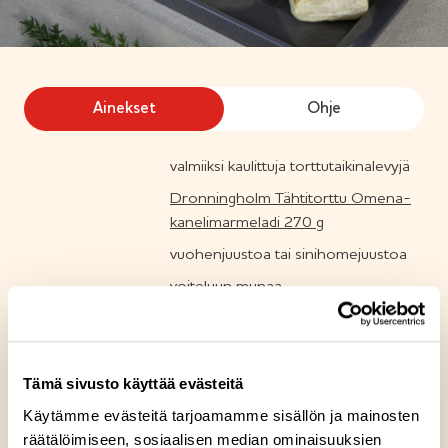
Ainekset
Ohje
valmiiksi kaulittuja torttutaikinalevyjä
Dronningholm Tähtitorttu Omena-
kanelimarmeladi 270 g
vuohenjuustoa tai sinihomejuustoa
voiteluun munaa
Reseptin tuotteet
Tämä sivusto käyttää evästeitä
Käytämme evästeitä tarjoamamme sisällön ja mainosten
Dronningholm Tähtitorttu Omena-
räätälöimiseen, sosiaalisen median ominaisuuksien
kanelimarmeladi 270 g