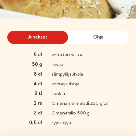
Ainekset
Ohje
5
dl
vettä tai maitoa
50
g
hiivaa
8
dl
sämpyläjauhoja
4
dl
vehnäjauhoja
2
tl
suolaa
1
rs
Omenamarmeladi 230 g
tai
2
dl
Omenahillo 500 g
0,5
dl
rypsiöljyä