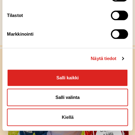
MUUT RESEPTIVINKIT
Tilastot
Näytä kaikki reseptit
Markkinointi
Näytä tiedot
Salli kaikki
Salli valinta
Kiellä
Olemme
täällä