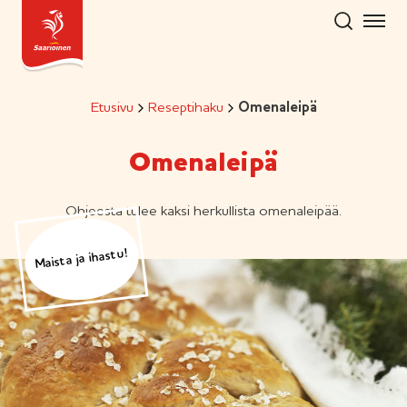
Hyppää
sisältöön
Etusivu
Reseptihaku
Omenaleipä
Omenaleipä
Ohjeesta tulee kaksi herkullista omenaleipää.
Maista ja ihastu!