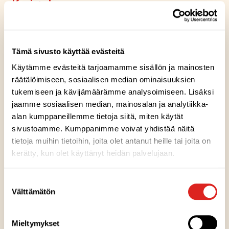
Koristeluun
kaura- tai ohrahiutaleita
Tämä sivusto käyttää evästeitä
Reseptin tuotteet
Käytämme evästeitä tarjoamamme sisällön ja mainosten
räätälöimiseen, sosiaalisen median ominaisuuksien
tukemiseen ja kävijämäärämme analysoimiseen. Lisäksi
Omenamarmeladi 230 g
jaamme sosiaalisen median, mainosalan ja analytiikka-
alan kumppaneillemme tietoja siitä, miten käytät
Gluteeniton
Laktoositon
Sopii lakto-ovo ruokavalioon
Sopii vegaaniseen ruokavalioon
sivustoamme. Kumppanimme voivat yhdistää näitä
G
L
LO
V
tietoja muihin tietoihin, joita olet antanut heille tai joita on
kerätty, kun olet käyttänyt heidän palvelujaan.
Omenahillo 500 g
Suostumuksen
Välttämätön
valinta
Gluteeniton
Laktoositon
Sopii lakto-ovo ruokavalioon
Sopii vegaaniseen ruokavalioon
G
L
LO
V
Mieltymykset