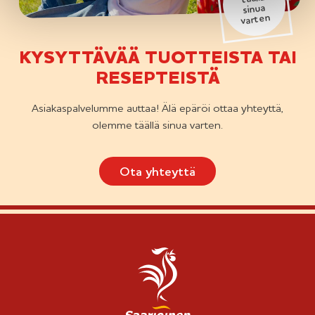
sinua
varten
KYSYTTÄVÄÄ TUOTTEISTA TAI
RESEPTEISTÄ
Asiakaspalvelumme auttaa! Älä epäröi ottaa yhteyttä,
olemme täällä sinua varten.
Ota yhteyttä