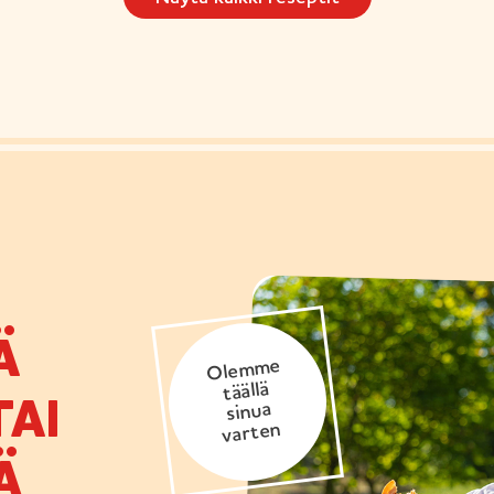
Ä
Olemme
täällä
AI
sinua
varten
Ä