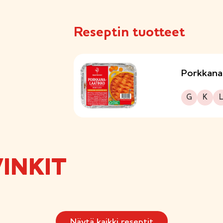
Reseptin tuotteet
Porkkana
Gluteeniton
Kuitupitoinen
Laktoo
G
K
L
INKIT
Näytä kaikki reseptit