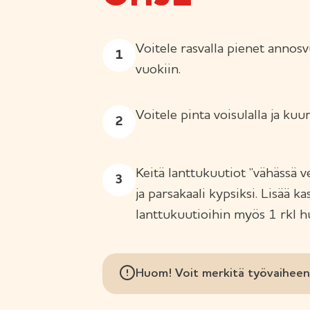
Voitele rasvalla pienet annosv
vuokiin.
Voitele pinta voisulalla ja ku
Keitä lanttukuutiot ”vähässä v
ja parsakaali kypsiksi. Lisää k
lanttukuutioihin myös 1 rkl h
Huom! Voit merkitä työvaiheen 