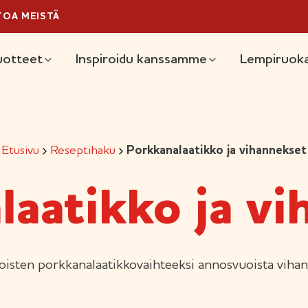
TOA MEISTÄ
äävalikko
uotteet
Inspiroidu kanssamme
Lempiruoka
Etusivu
Reseptihaku
Porkkanalaatikko ja vihannekset
laatikko ja vi
ioisten porkkanalaatikkovaihteeksi annosvuoista vihan