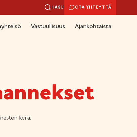
HAKU
OTA YHTEYTTÄ
yhteisö
Vastuullisuus
Ajankohtaista
hannekset
nesten kera.