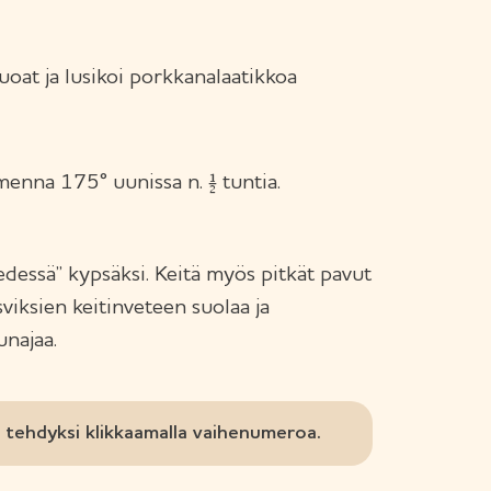
uoat ja lusikoi porkkanalaatikkoa
umenna 175° uunissa n. ½ tuntia.
edessä” kypsäksi. Keitä myös pitkät pavut
asviksien keitinveteen suolaa ja
unajaa.
tehdyksi klikkaamalla vaihenumeroa.