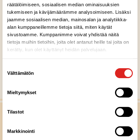
räätälöimiseen, sosiaalisen median ominaisuuksien
tukemiseen ja kävijämäärämme analysoimiseen. Lisäksi
Rosolli 700 g
jaamme sosiaalisen median, mainosalan ja analytiikka-
alan kumppaneillemme tietoja siitä, miten käytät
Gluteeniton
Laktoositon
Runsaskuituinen
Sopii lakto-ovo ruokavalioon
Sopii vegaaniseen ruokavalioon
G
L
RK
LO
V
sivustoamme. Kumppanimme voivat yhdistää näitä
H
tietoja muihin tietoihin, joita olet antanut heille tai joita on
y
kerätty, kun olet käyttänyt heidän palvelujaan.
v
MUUT RESEPTIVINKIT
ä
Suostumuksen
ä
Välttämätön
valinta
S
Näytä kaikki reseptit
u
Mieltymykset
o
m
Tilastot
e
s
t
Markkinointi
a