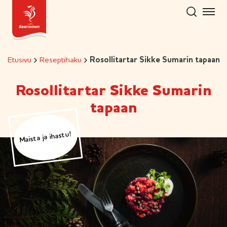
Hyppää
sisältöön
Etusivu
Reseptihaku
Rosollitartar Sikke Sumarin tapaan
Rosollitartar Sikke Sumarin
tapaan
Maista ja ihastu!