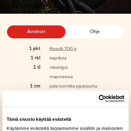
Ainekset
Ohje
1
pkt
Rosolli 700 g
1
rkl
kapriksia
1
tl
oliiviöljyä
majoneesia
1
cm
pala tuoretta piparjuurta
Suolaa ja mustapippuria
Koristeeksi yrttejä makusi mukaan
Tämä sivusto käyttää evästeitä
Reseptin tuotteet
Käytämme evästeitä tarjoamamme sisällön ja mainosten