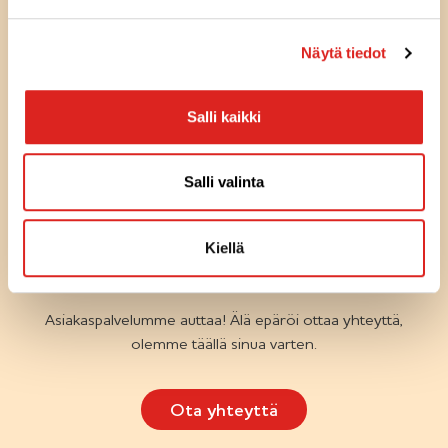
-
m
Näytä tiedot
e
r
Salli kaikki
k
Olemme
k
täällä
sinua
i
Salli valinta
varten
KYSYTTÄVÄÄ TUOTTEISTA TAI
Kiellä
RESEPTEISTÄ
Asiakaspalvelumme auttaa! Älä epäröi ottaa yhteyttä,
olemme täällä sinua varten.
Ota yhteyttä