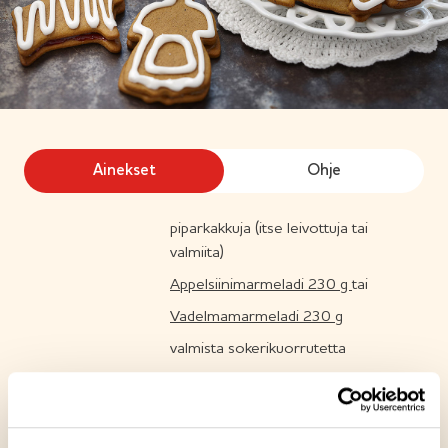
Ainekset
Ohje
piparkakkuja (itse leivottuja tai
valmiita)
Appelsiinimarmeladi 230 g
tai
Vadelmamarmeladi 230 g
valmista sokerikuorrutetta
Reseptin tuotteet