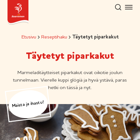
Hyppää
sisältöön
Etusivu
Reseptihaku
Täytetyt piparkakut
Täytetyt piparkakut
Marmeladitäytteiset piparkakut ovat oikotie joulun
tunnelmaan. Vierelle kuppi glögiä ja hyvä ystävä, paras
hetki on tässä ja nyt.
Maista ja ihastu!