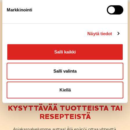
Markkinointi
Näytä tiedot
Salli kaikki
Salli valinta
Olemme
täällä
sinua
Kiellä
varten
KYSYTTÄVÄÄ TUOTTEISTA TAI
RESEPTEISTÄ
Asiakaspalvelumme auttaa! Älä epäröi ottaa yhteyttä,