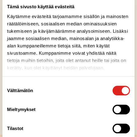
Tämä sivusto käyttää evästeitä
Appelsiinimarmeladi 230 g
Käytämme evästeitä tarjoamamme sisällön ja mainosten
räätälöimiseen, sosiaalisen median ominaisuuksien
Gluteeniton
Laktoositon
Sopii lakto-ovo ruokavalioon
Sopii vegaaniseen ruokavalioon
G
L
LO
V
tukemiseen ja kävijämäärämme analysoimiseen. Lisäksi
jaamme sosiaalisen median, mainosalan ja analytiikka-
alan kumppaneillemme tietoja siitä, miten käytät
Vadelmamarmeladi 230 g
sivustoamme. Kumppanimme voivat yhdistää näitä
tietoja muihin tietoihin, joita olet antanut heille tai joita on
kerätty, kun olet käyttänyt heidän palvelujaan.
Gluteeniton
Laktoositon
Sopii lakto-ovo ruokavalioon
Sopii vegaaniseen ruokavalioon
G
L
LO
V
Suostumuksen
MUUT RESEPTIVINKIT
Välttämätön
valinta
Mieltymykset
Näytä kaikki reseptit
Tilastot