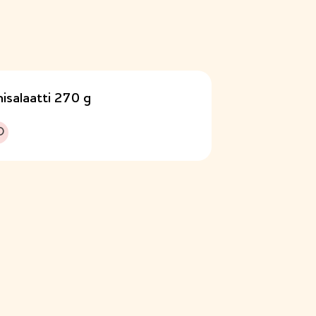
isalaatti 270 g
uokavalioon
O