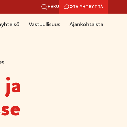
HAKU
OTA YHTEYTTÄ
yhteisö
Vastuullisuus
Ajankohtaista
se
 ja
se