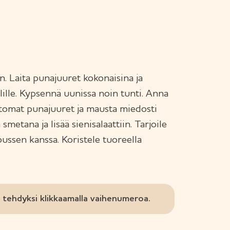
 Laita punajuuret kokonaisina ja
ille. Kypsennä uunissa noin tunti. Anna
ttomat punajuuret ja mausta miedosti
 smetana ja lisää sienisalaattiin. Tarjoile
ssen kanssa. Koristele tuoreella
tehdyksi klikkaamalla vaihenumeroa.