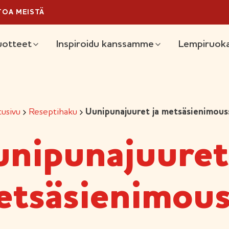
TOA MEISTÄ
äävalikko
uotteet
Inspiroidu kanssamme
Lempiruoka
tusivu
Reseptihaku
Uunipunajuuret ja metsäsienimous
nipunajuuret
etsäsienimous