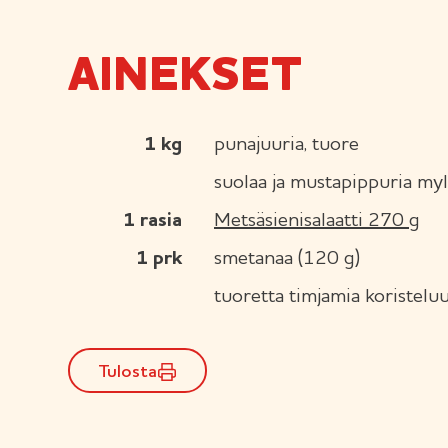
AINEKSET
1
kg
punajuuria, tuore
suolaa ja mustapippuria myl
1
rasia
Metsäsienisalaatti 270 g
1
prk
smetanaa (120 g)
tuoretta timjamia koristelu
Tulosta