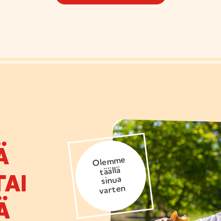
Ä
Olemme
täällä
AI
sinua
varten
Ä