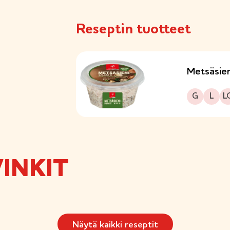
Reseptin tuotteet
Metsäsien
Gluteeniton
Laktoositon
Sopii lakto-ovo r
G
L
L
INKIT
Näytä kaikki reseptit