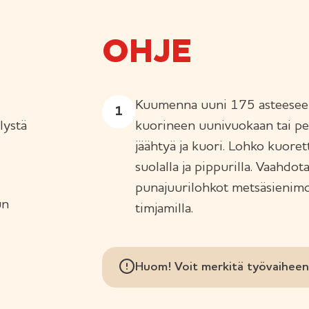
OHJE
Kuumenna uuni 175 asteeseen.
lystä
kuorineen uunivuokaan tai pel
jäähtyä ja kuori. Lohko kuore
suolalla ja pippurilla. Vaahdota
punajuurilohkot metsäsienimou
un
timjamilla.
Huom! Voit merkitä työvaiheen 