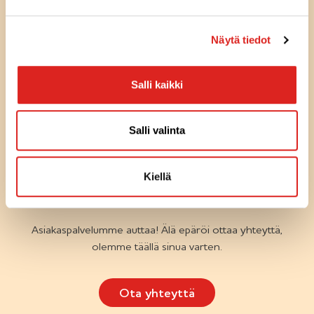
Näytä tiedot
Salli kaikki
Olemme
täällä
Salli valinta
sinua
varten
Kiellä
KYSYTTÄVÄÄ TUOTTEISTA TAI
RESEPTEISTÄ
Asiakaspalvelumme auttaa! Älä epäröi ottaa yhteyttä,
olemme täällä sinua varten.
Ota yhteyttä