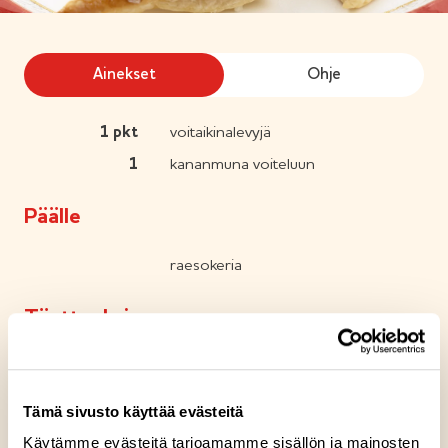
Ainekset
Ohje
1
pkt
voitaikinalevyjä
1
kananmuna voiteluun
Päälle
raesokeria
Täytteeksi
Vadelmamarmeladi 230 g
Tämä sivusto käyttää evästeitä
Reseptin tuotteet
Käytämme evästeitä tarjoamamme sisällön ja mainosten