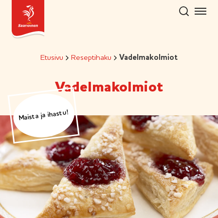
Hyppää
sisältöön
Etusivu
Reseptihaku
Vadelmakolmiot
Vadelmakolmiot
Maista ja ihastu!