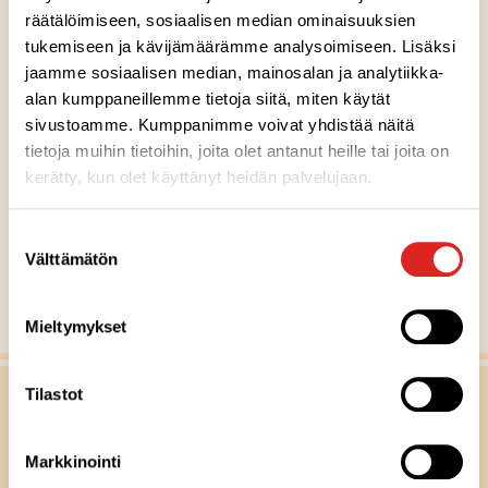
räätälöimiseen, sosiaalisen median ominaisuuksien
tukemiseen ja kävijämäärämme analysoimiseen. Lisäksi
Vadelmamarmeladi 230 g
jaamme sosiaalisen median, mainosalan ja analytiikka-
alan kumppaneillemme tietoja siitä, miten käytät
Gluteeniton
Laktoositon
Sopii lakto-ovo ruokavalioon
Sopii vegaaniseen ruokavalioon
G
L
LO
V
sivustoamme. Kumppanimme voivat yhdistää näitä
tietoja muihin tietoihin, joita olet antanut heille tai joita on
kerätty, kun olet käyttänyt heidän palvelujaan.
MUUT RESEPTIVINKIT
Suostumuksen
Välttämätön
valinta
Näytä kaikki reseptit
Mieltymykset
Tilastot
Markkinointi