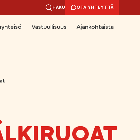
HAKU
OTA YHTEYTTÄ
yhteisö
Vastuullisuus
Ajankohtaista
at
ÄLKIRUOAT