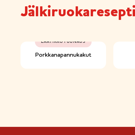
Jälkiruokaresept
LAATIKKOTUUNAUS
Porkkanapannukakut