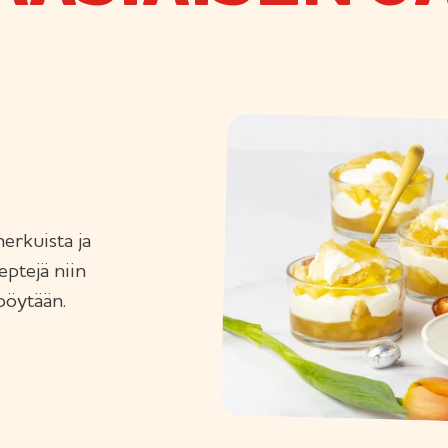
herkuista ja
eptejä niin
pöytään.