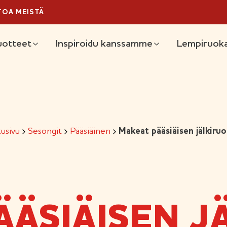
TOA MEISTÄ
äävalikko
uotteet
Inspiroidu kanssamme
Lempiruoka
usivu
Sesongit
Pääsiäinen
Makeat pääsiäisen jälkiruo
ÄÄSIÄISEN J