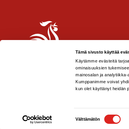
Tämä sivusto käyttää eväs
Käytämme evästeitä tarjoa
ominaisuuksien tukemisee
mainosalan ja analytiikka-
Kumppanimme voivat yhdistää 
kun olet käyttänyt heidän 
Copyright © 2026 Saarioinen Oy
Suostumuksen
Välttämätön
valinta