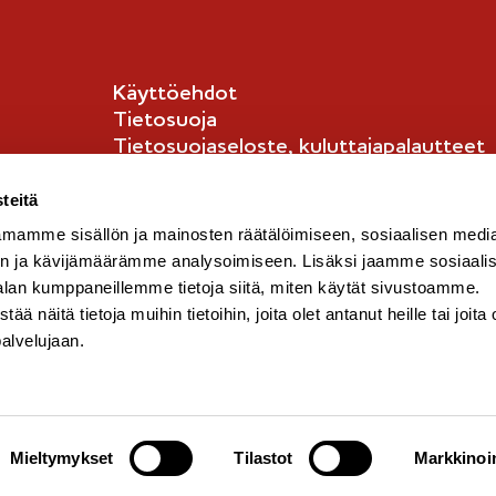
Käyttöehdot
Tietosuoja
Tietosuojaseloste, kuluttajapalautteet
Tietosuojaseloste, kuluttajat
English info
teitä
mamme sisällön ja mainosten räätälöimiseen, sosiaalisen medi
n ja kävijämäärämme analysoimiseen. Lisäksi jaamme sosiaali
alan kumppaneillemme tietoja siitä, miten käytät sivustoamme.
näitä tietoja muihin tietoihin, joita olet antanut heille tai joita 
palvelujaan.
Mieltymykset
Tilastot
Markkinoin