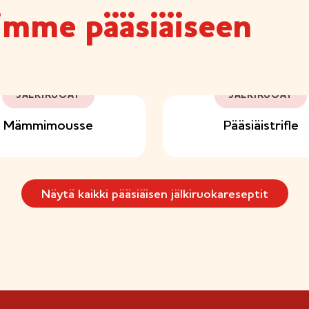
imme pääsiäiseen
JÄLKIRUOAT
JÄLKIRUOAT
Mämmimousse
Pääsiäistrifle
Näytä kaikki pääsiäisen jälkiruokareseptit