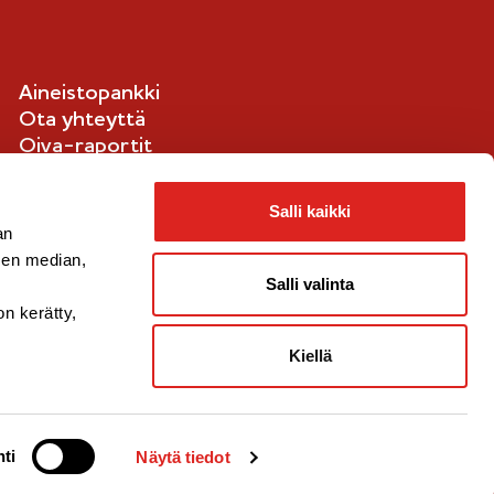
Aineistopankki
Ota yhteyttä
Oiva-raportit
Ilmoituskanava
Evästetiedot
Salli kaikki
an
sen median,
Salli valinta
on kerätty,
Kiellä
ti
Näytä tiedot