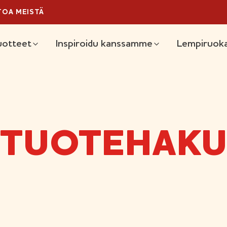
TOA MEISTÄ
äävalikko
uotteet
Inspiroidu kanssamme
Lempiruoka
TUOTEHAK