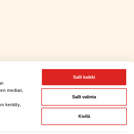
Salli kaikki
an
sen median,
Salli valinta
on kerätty,
Kiellä