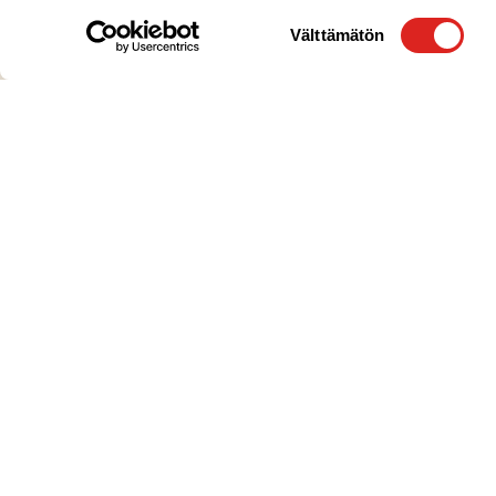
Suostumuksen
Välttämätön
valinta