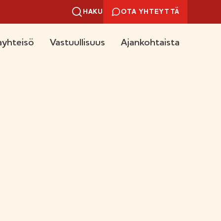
HAKU
OTA YHTEYTTÄ
yhteisö
Vastuullisuus
Ajankohtaista
U