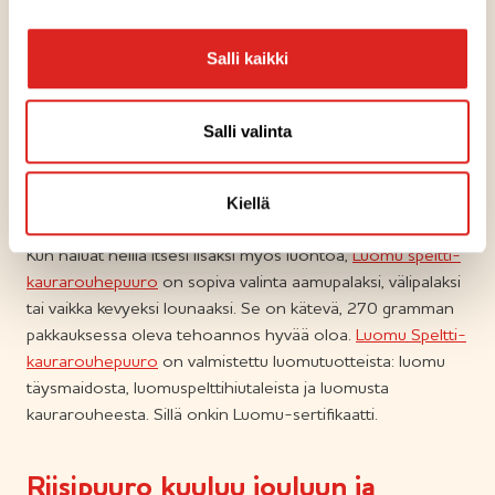
Vispipuuro
yhdistävät sopivasti sekä marjat että viljat.
Salli kaikki
Puuroja voi myös helposti tuunata. Voisilmän lisäksi makua
voi tuoda vaikkapa pähkinöillä, siemenillä tai hilloilla.
👉 Katso puuroreseptit ja tuunausvinkit.
Salli valinta
Luomupuuro tekee hyvää vatsalle
ja ympäristölle
Kiellä
Kun haluat helliä itsesi lisäksi myös luontoa,
Luomu speltti-
kaurarouhepuuro
on sopiva valinta aamupalaksi, välipalaksi
tai vaikka kevyeksi lounaaksi. Se on kätevä, 270 gramman
pakkauksessa oleva tehoannos hyvää oloa.
Luomu Speltti-
kaurarouhepuuro
on valmistettu luomutuotteista: luomu
täysmaidosta, luomuspelttihiutaleista ja luomusta
kaurarouheesta. Sillä onkin Luomu-sertifikaatti.
Riisipuuro kuuluu jouluun ja