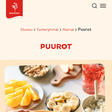
Hyppää
sisältöön
Etusivu
Tuoteryhmät
Ateriat
Puurot
PUUROT