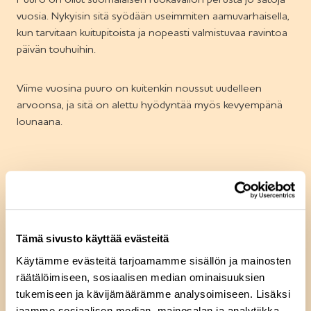
Puuro on ollut suomalaisen ruokavalion perusta jo satoja
vuosia. Nykyisin sitä syödään useimmiten aamuvarhaisella,
kun tarvitaan kuitupitoista ja nopeasti valmistuvaa ravintoa
päivän touhuihin.
Viime vuosina puuro on kuitenkin noussut uudelleen
arvoonsa, ja sitä on alettu hyödyntää myös kevyempänä
lounaana.
Puuro on maistuva ja terveellinen
valinta koko perheelle
Puuro on maistuva ja terveellinen valinta koko perheelle.
Tämä sivusto käyttää evästeitä
Sitä voi nauttia yhdessä, ja se sopii hyvin myös kiireiselle
Käytämme evästeitä tarjoamamme sisällön ja mainosten
arjelle.
Saarioisten valmispuurot
ovat nopeita ja helppoja
räätälöimiseen, sosiaalisen median ominaisuuksien
valmistaa, ja niitä saa myös kätevän kokoisissa
tukemiseen ja kävijämäärämme analysoimiseen. Lisäksi
pakkauksissa. Esimerkiksi lisäaineeton
Ohrapuuro
,
jaamme sosiaalisen median, mainosalan ja analytiikka-