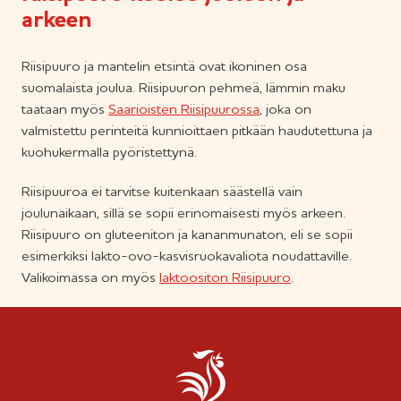
arkeen
Riisipuuro ja mantelin etsintä ovat ikoninen osa
suomalaista joulua. Riisipuuron pehmeä, lämmin maku
taataan myös
Saarioisten Riisipuurossa
, joka on
valmistettu perinteitä kunnioittaen pitkään haudutettuna ja
kuohukermalla pyöristettynä.
Riisipuuroa ei tarvitse kuitenkaan säästellä vain
joulunaikaan, sillä se sopii erinomaisesti myös arkeen.
Riisipuuro on gluteeniton ja kananmunaton, eli se sopii
esimerkiksi lakto-ovo-kasvisruokavaliota noudattaville.
Valikoimassa on myös
laktoositon Riisipuuro
.