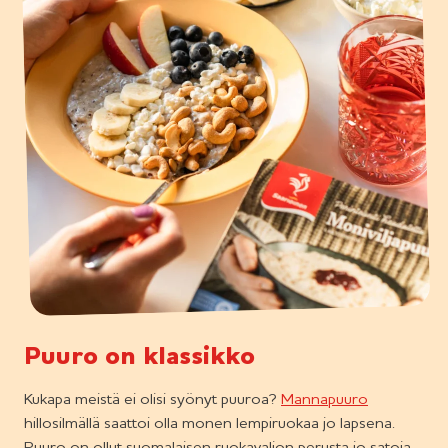
Puuro on klassikko
Kukapa meistä ei olisi syönyt puuroa?
Mannapuuro
hillosilmällä saattoi olla monen lempiruokaa jo lapsena.