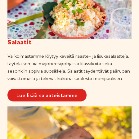
Salaatit
Valikoimastamme löytyy keveitä raaste- ja lisukesalaatteja,
täyteläisempiä majoneesipohjaisia klassikoita sekä
sesonkiin sopivia suosikkeja. Salaatit täydentävät pääruoan
vaivattomasti ja tekevät kokonaisuudesta monipuolisen.
Lue lisää salaateistamme