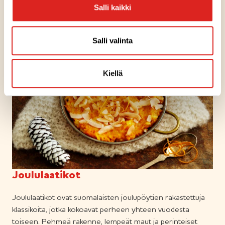
Salli kaikki
Lue lisää grillitassuista ja -taskuistamme
Salli valinta
Kiellä
Joululaatikot
Joululaatikot ovat suomalaisten joulupöytien rakastettuja
klassikoita, jotka kokoavat perheen yhteen vuodesta
toiseen. Pehmeä rakenne, lempeät maut ja perinteiset