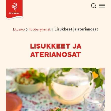
Hyppää
sisältöön
Etusivu
Tuoteryhmät
Lisukkeet ja aterianosat
LISUKKEET JA
ATERIANOSAT