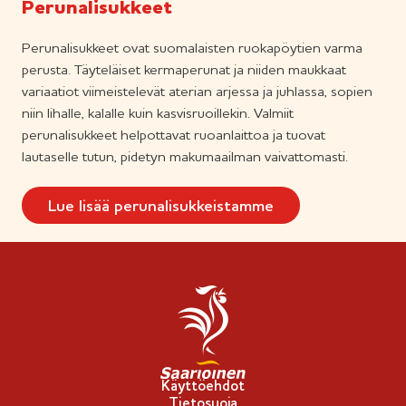
Perunalisukkeet
Perunalisukkeet ovat suomalaisten ruokapöytien varma
perusta. Täyteläiset kermaperunat ja niiden maukkaat
variaatiot viimeistelevät aterian arjessa ja juhlassa, sopien
niin lihalle, kalalle kuin kasvisruoillekin. Valmiit
perunalisukkeet helpottavat ruoanlaittoa ja tuovat
lautaselle tutun, pidetyn makumaailman vaivattomasti.
Lue lisää perunalisukkeistamme
Käyttöehdot
Tietosuoja