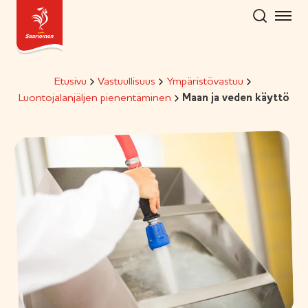
Hyppää
sisältöön
Etusivu
Vastuullisuus
Ympäristövastuu
Luontojalanjäljen pienentäminen
Maan ja veden käyttö