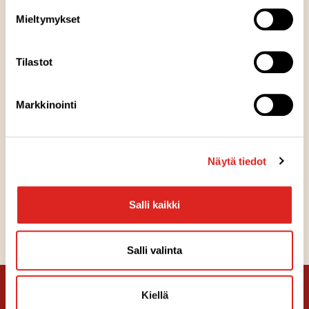
huolellisesti ennen niiden päätymistä uudelleen luonnon
Mieltymykset
kiertokulkuun.
Tilastot
Markkinointi
Näytä tiedot
Salli kaikki
Salli valinta
Kiellä