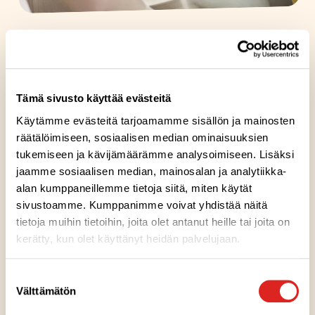
Maan ja veden käyttö
Suomessa olemme moniin muihin valtioihin verrattuna
hyvässä asemassa: harvaanasuttuna maana meillä ei
Tämä sivusto käyttää evästeitä
tarvitse hyödyntää luonnon kannalta herkimpiä alueita. ​
Käytämme evästeitä tarjoamamme sisällön ja mainosten
räätälöimiseen, sosiaalisen median ominaisuuksien
Suurimmat maankäytöstä johtuvat ympäristövaikutukset
tukemiseen ja kävijämäärämme analysoimiseen. Lisäksi
syntyvät arvoketjussamme: raaka-aineiden ja
jaamme sosiaalisen median, mainosalan ja analytiikka-
pakkaustarvikkeiden tuotannossa. ​
alan kumppaneillemme tietoja siitä, miten käytät
sivustoamme. Kumppanimme voivat yhdistää näitä
Vaikka Suomessa on runsaat vesivarat, meidän on
tietoja muihin tietoihin, joita olet antanut heille tai joita on
pidettävä niistä huolta. Pyrimme jatkuvasti vähentämään
kerätty, kun olet käyttänyt heidän palvelujaan.
vedenkulutustamme. Ruoantuotannossa puhtaan veden
saatavuus on olennaista – sitä tarvitaan niin tuotteiden
Suostumuksen
raaka-aineeksi kuin laitteiden ja tilojen pesuihin. Haluamme
Välttämätön
valinta
varmistua siitä, että meiltä lähtevät jätevedet puhdistetaan