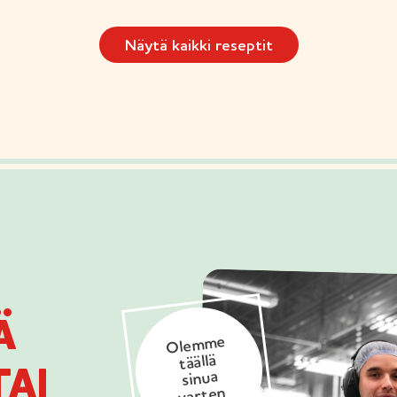
Näytä kaikki reseptit
Ä
Olemme
täällä
AI
sinua
varten