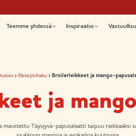
likko
Teemme yhdessä
Inspiraatio
Vastuullis
tusivu
Reseptihaku
Broilerleikkeet ja mango-papusal
kkeet ja mang
 maustettu Täysjyvä-papusalaatti taipuu raikkaaksi sal
joukkoon mangoa ja avokadoa kuutioina.