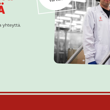
Ä
 yhteyttä,