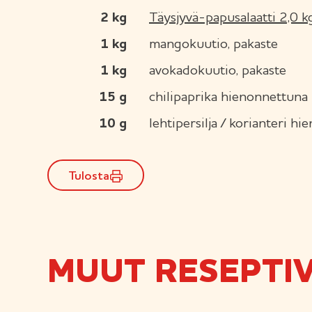
2
kg
Täysjyvä-papusalaatti 2,0 k
1
kg
mangokuutio, pakaste
1
kg
avokadokuutio, pakaste
15
g
chilipaprika hienonnettuna
10
g
lehtipersilja / korianteri h
Tulosta
MUUT RESEPTIV