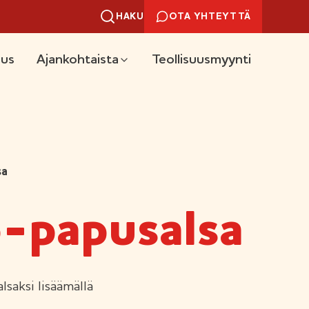
HAKU
OTA YHTEYTTÄ
uus
Ajankohtaista
Teollisuusmyynti
sa
o-papusalsa
saksi lisäämällä