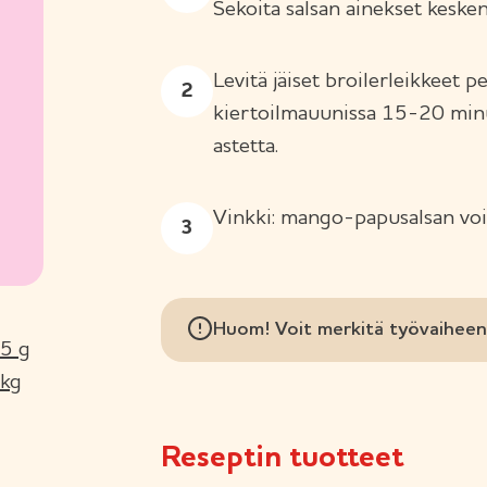
Sekoita salsan ainekset keske
Levitä jäiset broilerleikkeet 
kiertoilmauunissa 15-20 minu
astetta.
Vinkki: mango-papusalsan voi
Huom! Voit merkitä työvaiheen 
35 g
 kg
Reseptin tuotteet