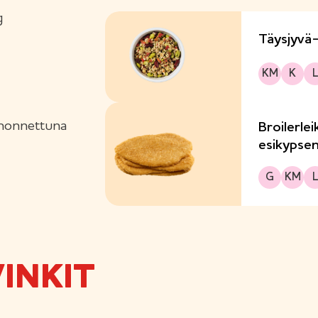
g
Täysjyvä-
Kananmunaton
Kuitupitoinen
Laktoo
KM
K
L
ienonnettuna
Broilerle
esikypsen
Gluteeniton
Kananmunaton
Laktoo
G
KM
L
INKIT