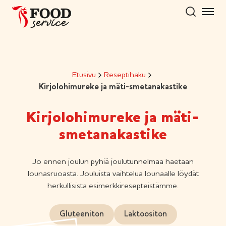
Hyppää
sisältöön
Etusivu
Reseptihaku
Kirjolohimureke ja mäti-smetanakastike
Kirjolohimureke ja mäti-
smetanakastike
Jo ennen joulun pyhiä joulutunnelmaa haetaan
lounasruoasta. Jouluista vaihtelua lounaalle löydät
herkullisista esimerkkiresepteistämme.
Gluteeniton
Laktoositon