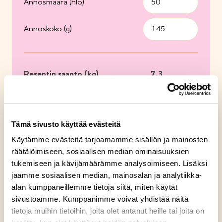
Annosmäärä (hlö)
Annoskoko (g)
Reseptin saanto (kg)
7,3
Tämä sivusto käyttää evästeitä
6
kg
Kirjolohimureke, viipaloitu kypsä
pakaste 6,0 kg
Käytämme evästeitä tarjoamamme sisällön ja mainosten
räätälöimiseen, sosiaalisen median ominaisuuksien
900
g
laktoositon smetana
tukemiseen ja kävijämäärämme analysoimiseen. Lisäksi
2,63
dl
laktoositon kuohukerma
jaamme sosiaalisen median, mainosalan ja analytiikka-
125
g
kirjolohenmäti
alan kumppaneillemme tietoja siitä, miten käytät
sivustoamme. Kumppanimme voivat yhdistää näitä
10
g
hienonnettu tilli
tietoja muihin tietoihin, joita olet antanut heille tai joita on
4
g
fenkolinsiemenjauhe