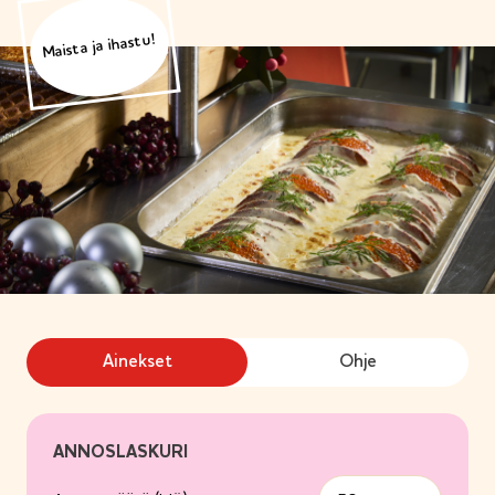
Maista ja ihastu!
Ainekset
Ohje
ANNOSLASKURI