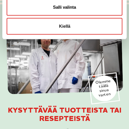
m
Salli valinta
e
s
Kiellä
t
a
-
m
e
r
k
Olemme
k
täällä
sinua
i
varten
KYSYTTÄVÄÄ TUOTTEISTA TAI
RESEPTEISTÄ