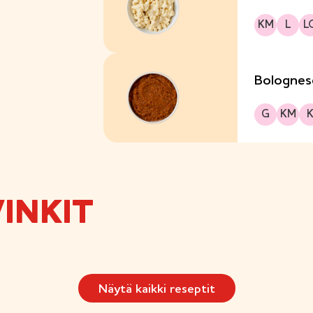
Kananmunaton
Laktoositon
Sopii lakto-ovo r
KM
L
L
Bolognese
Gluteeniton
Kananmunaton
Kuitupi
G
KM
INKIT
Näytä kaikki reseptit