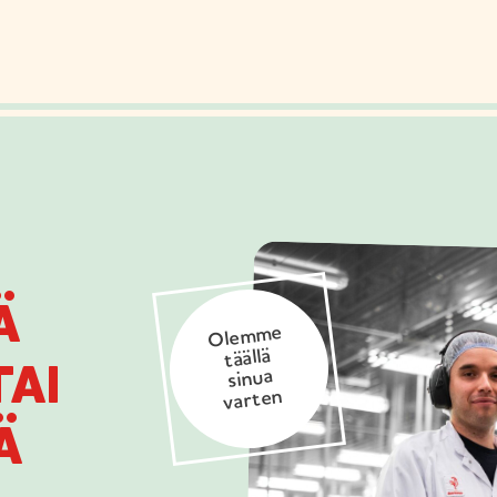
Ä
Olemme
täällä
AI
sinua
varten
Ä