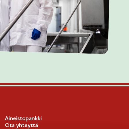
Aineistopankki
Ota yhteyttä