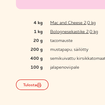
4
kg
Mac and Cheese 2,0 kg
1
kg
Bolognesekastike 2,0 kg
20
g
tacomauste
200
g
mustapapu, säilötty
400
g
semikuivattu kirsikkatomaat
100
g
jalapenoviipale
Tulosta