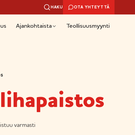
HAKU
OTA YHTEYTTÄ
uus
Ajankohtaista
Teollisuusmyynti
os
ihapaistos
istuu varmasti