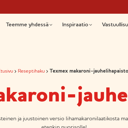
likko
Teemme yhdessä
Inspiraatio
Vastuullis
tusivu
Reseptihaku
Texmex makaroni-jauhelihapaist
karoni-jauhel
inen ja juustoinen versio lihamakaronilaatikosta ma
etenkin nuorisolle!