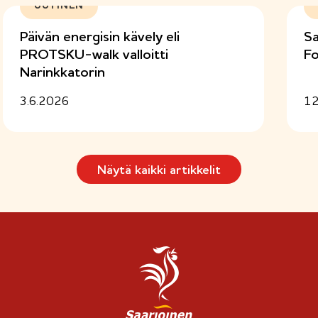
l
UUTINEN
i
n
Päivän energisin kävely eli
Sa
e
PROTSKU-walk valloitti
Fo
n
Narinkkatorin
)
3.6.2026
12
Näytä kaikki artikkelit