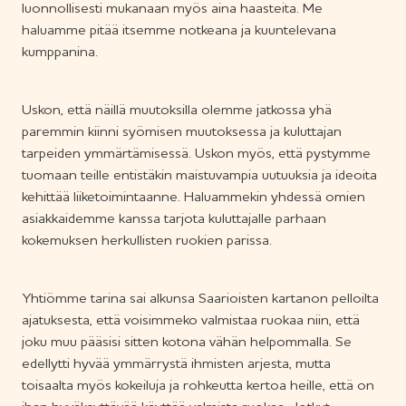
luonnollisesti mukanaan myös aina haasteita. Me
haluamme pitää itsemme notkeana ja kuuntelevana
kumppanina.
Uskon, että näillä muutoksilla olemme jatkossa yhä
paremmin kiinni syömisen muutoksessa ja kuluttajan
tarpeiden ymmärtämisessä. Uskon myös, että pystymme
tuomaan teille entistäkin maistuvampia uutuuksia ja ideoita
kehittää liiketoimintaanne. Haluammekin yhdessä omien
asiakkaidemme kanssa tarjota kuluttajalle parhaan
kokemuksen herkullisten ruokien parissa.
Yhtiömme tarina sai alkunsa Saarioisten kartanon pelloilta
ajatuksesta, että voisimmeko valmistaa ruokaa niin, että
joku muu pääsisi sitten kotona vähän helpommalla. Se
edellytti hyvää ymmärrystä ihmisten arjesta, mutta
toisaalta myös kokeiluja ja rohkeutta kertoa heille, että on