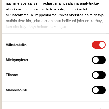
jaamme sosiaalisen median, mainosalan ja analytiikka-
TILAA UUTISKIRJE
alan kumppaneillemme tietoja siitä, miten käytät
sivustoamme. Kumppanimme voivat yhdistää näitä tietoja
Voit tilata itsellesi Saarioisten kuukausittaisen
muihin tietoihin, joita olet antanut heille tai joita on kerätty,
uutiskirjeen sähköpostiisi.
kun olet käyttänyt heidän palvelujaan.
Suostumuksen
Välttämätön
valinta
Mieltymykset
Tilastot
Markkinointi