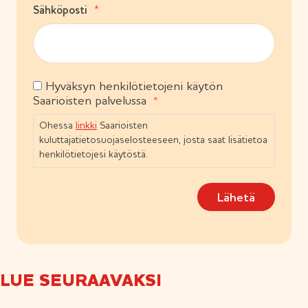
(
Sähköposti
l
P
i
a
n
k
e
o
n
l
)
Hyväksyn henkilötietojeni käytön
S
l
Saarioisten palvelussa
i
u
n
o
Ohessa
linkki
Saarioisten
e
s
n
kuluttajatietosuojaselosteeseen, josta saat lisätietoa
t
)
henkilötietojesi käytöstä.
u
m
Lähetä
u
s
(
P
a
k
LUE SEURAAVAKSI
o
l