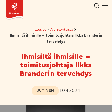
Hyppää
sisältöön
Etusivu
Ajankohtaista
Ihmisiltä ihmisille – toimitusjohtaja Ilkka Branderin
tervehdys
Ihmisiltä ihmisille –
toimitusjohtaja Ilkka
Branderin tervehdys
10.4.2024
UUTINEN