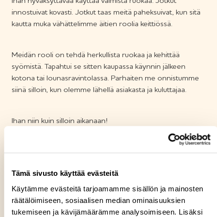
ihan hyväksyttävää käyttää valmista ruokaa. Jotkut
innostuivat kovasti. Jotkut taas meitä paheksuivat, kun sitä
kautta muka vähättelimme äitien roolia keittiössä.
Meidän rooli on tehdä herkullista ruokaa ja kehittää
syömistä. Tapahtui se sitten kaupassa käynnin jälkeen
kotona tai lounasravintolassa. Parhaiten me onnistumme
siinä silloin, kun olemme lähellä asiakasta ja kuluttajaa.
Ihan niin kuin silloin aikanaan!
Ilkka Brander toimitusjohtaja Saarioinen Oy
Tämä sivusto käyttää evästeitä
Käytämme evästeitä tarjoamamme sisällön ja mainosten
räätälöimiseen, sosiaalisen median ominaisuuksien
tukemiseen ja kävijämäärämme analysoimiseen. Lisäksi