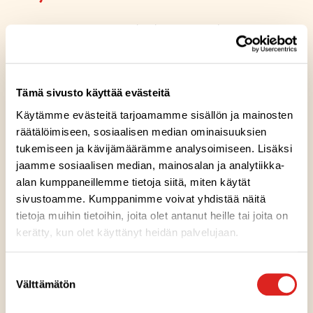
Perinteinen ranskalainen
salaattikastike 345 ml
Valkosipulisalaattikastike 345 ml
Tämä sivusto käyttää evästeitä
Käytämme evästeitä tarjoamamme sisällön ja mainosten
Reseptin tuotteet
räätälöimiseen, sosiaalisen median ominaisuuksien
tukemiseen ja kävijämäärämme analysoimiseen. Lisäksi
Perinteinen ranskalainen salaattikastike
jaamme sosiaalisen median, mainosalan ja analytiikka-
345 ml
alan kumppaneillemme tietoja siitä, miten käytät
sivustoamme. Kumppanimme voivat yhdistää näitä
tietoja muihin tietoihin, joita olet antanut heille tai joita on
Gluteeniton
Laktoositon
Sopii lakto-ovo ruokavalioon
Sopii vegaaniseen ruokavalioon
G
L
LO
V
A
kerätty, kun olet käyttänyt heidän palvelujaan.
v
a
Suostumuksen
Valkosipulisalaattikastike 345 ml
Välttämätön
i
valinta
n