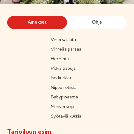
Ainekset
Ohje
Vihersalaatti
Vihreää parsaa
Herneitä
Pitkiä papuja
Iso kurkku
Nippu retiisiä
Babypinaattia
Miniversoja
Syötäviä kukkia
Tarjoiluun esim.