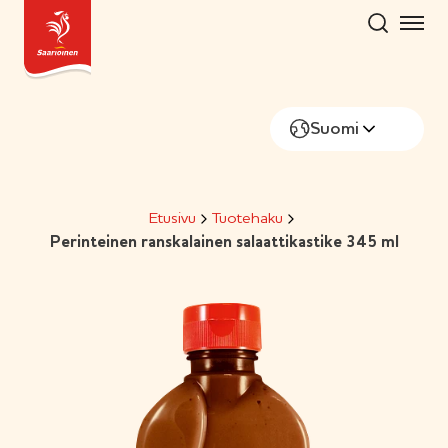
Hyppää
sisältöön
Suomi
Etusivu
Tuotehaku
Perinteinen ranskalainen salaattikastike 345 ml