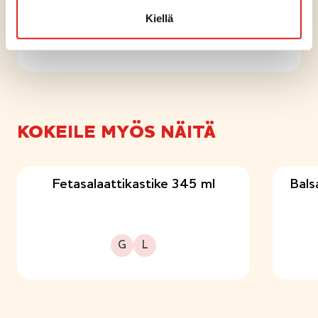
SALAATIT
Kiellä
Helppo vihersalaatti
KOKEILE MYÖS NÄITÄ
Fetasalaattikastike 345 ml
Bals
Gluteeniton
Laktoositon
G
L