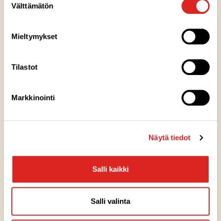
Välttämätön
valinta
Mieltymykset
Ainesosat
Tilastot
Ravintosisältö
Markkinointi
Säilytysohje
Valmistuspaikka
Näytä tiedot
Salli kaikki
Pakkausinfo
Salli valinta
Reseptivinkit