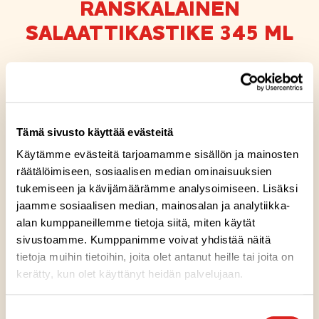
RANSKALAINEN
SALAATTIKASTIKE 345 ML
Gluteeniton
Laktoositon
Sopii lakto-ovo ruokavalioon
Tämä sivusto käyttää evästeitä
Sopii vegaaniseen ruokavalioon
Käytämme evästeitä tarjoamamme sisällön ja mainosten
räätälöimiseen, sosiaalisen median ominaisuuksien
Valmistimme kastiketaitureidemme kanssa tämän
tukemiseen ja kävijämäärämme analysoimiseen. Lisäksi
kirpeän raikkaan klassisen salaattikastikkeen
jaamme sosiaalisen median, mainosalan ja analytiikka-
valikoiduista raaka-aineista. Varma valinta salaatin
alan kumppaneillemme tietoja siitä, miten käytät
kaveriksi jo vuosikymmenten ajan! Laajasta
sivustoamme. Kumppanimme voivat yhdistää näitä
valikoimastamme löytyy kastike jokaiselle, sinä
tietoja muihin tietoihin, joita olet antanut heille tai joita on
päätät maun! Vegaaninen. Sopii vegaaneille.
kerätty, kun olet käyttänyt heidän palvelujaan.
Suostumuksen