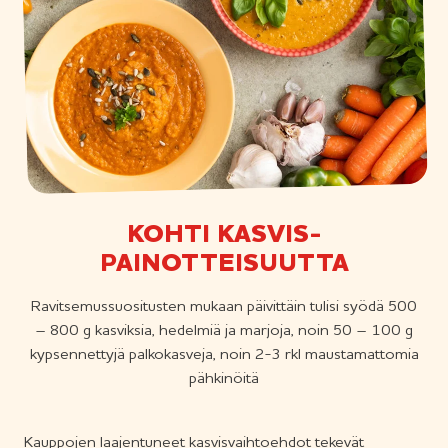
KOHTI KASVIS­
PAINOTTEISUUTTA
Ravitsemussuositusten mukaan päivittäin tulisi syödä 500
– 800 g kasviksia, hedelmiä ja marjoja, noin 50 – 100 g
kypsennettyjä palkokasveja, noin 2-3 rkl maustamattomia
pähkinöitä
Kauppojen laajentuneet kasvisvaihtoehdot tekevät