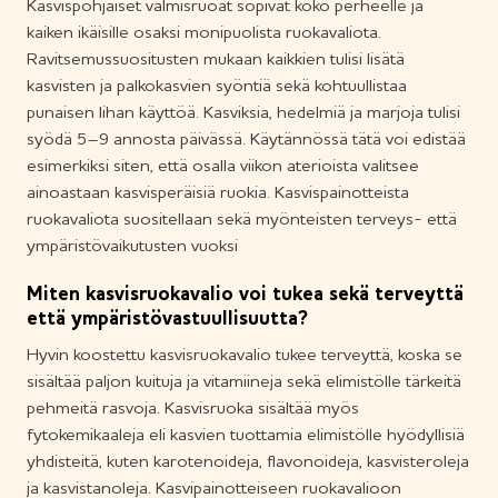
Kasvispohjaiset valmisruoat sopivat koko perheelle ja
kaiken ikäisille osaksi monipuolista ruokavaliota.
Ravitsemussuositusten mukaan kaikkien tulisi lisätä
kasvisten ja palkokasvien syöntiä sekä kohtuullistaa
punaisen lihan käyttöä. Kasviksia, hedelmiä ja marjoja tulisi
syödä 5–9 annosta päivässä. Käytännössä tätä voi edistää
esimerkiksi siten, että osalla viikon aterioista valitsee
ainoastaan kasvisperäisiä ruokia. Kasvispainotteista
ruokavaliota suositellaan sekä myönteisten terveys- että
ympäristövaikutusten vuoksi
Miten kasvisruokavalio voi tukea sekä terveyttä
että ympäristövastuullisuutta?
Hyvin koostettu kasvisruokavalio tukee terveyttä, koska se
sisältää paljon kuituja ja vitamiineja sekä elimistölle tärkeitä
pehmeitä rasvoja. Kasvisruoka sisältää myös
fytokemikaaleja eli kasvien tuottamia elimistölle hyödyllisiä
yhdisteitä, kuten karotenoideja, flavonoideja, kasvisteroleja
ja kasvistanoleja. Kasvipainotteiseen ruokavalioon