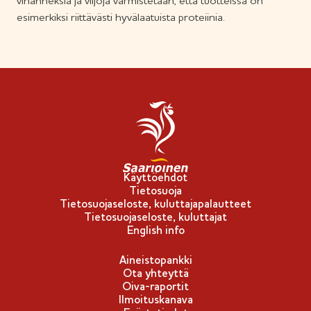
vihanneksia ja viljoja varmistetaan, että tuotteissa on
esimerkiksi riittävästi hyvälaatuista proteiinia.
Käyttöehdot
Tietosuoja
Tietosuojaseloste, kuluttajapalautteet
Tietosuojaseloste, kuluttajat
English info
Aineistopankki
Ota yhteyttä
Oiva-raportit
Ilmoituskanava