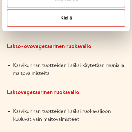
Pescovegetaarinen ruokavalio
Kiellä
Eläinkunnan tuotteista syödään vain kalaa, munia
ja maitovalmisteita.
Lakto-ovovegetaarinen ruokavalio
Kasvikunnan tuotteiden lisäksi käytetään munia ja
maitovalmisteita.
Laktovegetaarinen ruokavalio
Kasvikunnan tuotteiden lisäksi ruokavalioon
kuuluvat vain maitovalmisteet.