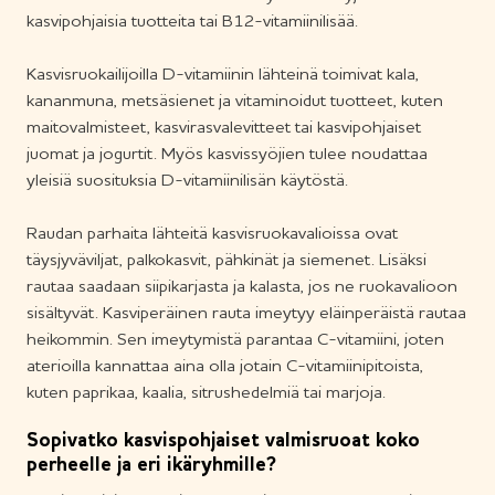
kasvipohjaisia tuotteita tai B12-vitamiinilisää.
Kasvisruokailijoilla D-vitamiinin lähteinä toimivat kala,
kananmuna, metsäsienet ja vitaminoidut tuotteet, kuten
maitovalmisteet, kasvirasvalevitteet tai kasvipohjaiset
juomat ja jogurtit. Myös kasvissyöjien tulee noudattaa
yleisiä suosituksia D-vitamiinilisän käytöstä.
Raudan parhaita lähteitä kasvisruokavalioissa ovat
täysjyväviljat, palkokasvit, pähkinät ja siemenet. Lisäksi
rautaa saadaan siipikarjasta ja kalasta, jos ne ruokavalioon
sisältyvät. Kasviperäinen rauta imeytyy eläinperäistä rautaa
heikommin. Sen imeytymistä parantaa C-vitamiini, joten
aterioilla kannattaa aina olla jotain C-vitamiinipitoista,
kuten paprikaa, kaalia, sitrushedelmiä tai marjoja.
Sopivatko kasvispohjaiset valmisruoat koko
perheelle ja eri ikäryhmille?