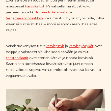
Lounashetkeen tuovat lämpöä pehmeänmakuiset tai
mausteiset
kasviskeitot
. Päivällisellä maistuvat koko
perheen suosikki
Tomaatti-fetapasta
tai
Vegemakaronilaatikko
, joka maistuu hyvin myös niille, jotka
yleensä suosivat lihaa – moni ei annokseen lihaa edes
kaipaa.
Valmisruokahyllyn tutut
kasvispihvit
ja
kasvispyörykät
ovat
helppoja vaihtoehtoja kiireiseen päivään ja valmiit
raastesalaatit
ovat aterian kätevä ja nopea kasvislisä.
Saarioisen tuotehausta löydät kätevästi juuri omaan
ruokavalioosi sopivat vaihtoehdot oli kyseessä kasvis- tai
vegaaniruokavalio.