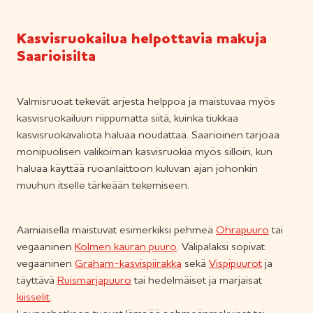
Kasvisruokailua helpottavia makuja
Saarioisilta
Valmisruoat tekevät arjesta helppoa ja maistuvaa myös
kasvisruokailuun riippumatta siitä, kuinka tiukkaa
kasvisruokavaliota haluaa noudattaa. Saarioinen tarjoaa
monipuolisen valikoiman kasvisruokia myös silloin, kun
haluaa käyttää ruoanlaittoon kuluvan ajan johonkin
muuhun itselle tärkeään tekemiseen.
Aamiaisella maistuvat esimerkiksi pehmeä
Ohrapuuro
tai
vegaaninen
Kolmen kauran puuro
. Välipalaksi sopivat
vegaaninen
Graham-kasvispiirakka
sekä
Vispipuurot
ja
täyttävä
Ruismarjapuuro
tai hedelmäiset ja marjaisat
kiisselit
.