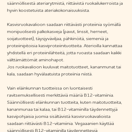
säännöllisestä ateriarytmistä, riittävistä ruokailukerroista ja
hyvin koostetuista ateriakokonaisuuksista.
Kasvisruokavalioon saadaan riittävästi proteiinia syömällä
monipuolisesti palkokasveja (pavut, linssit, herneet,
soijatuotteet), täysjyväviljaa, pähkinöitä, siemeniä ja
proteiinipitoisia kasviproteiinituotteita. Aterioilla kannattaa
yhdistellä eri proteiinilähteitä, jotta ruoasta saadaan kaikki
välttämättömät aminohapot.
Jos ruokavalioon kuuluvat maitotuotteet, kananmunat tai
kala, saadaan hyvälaatuista proteiinia niistä.
Vain eläinkunnan tuotteissa on luontaisesti
ravitsemuksellisesti merkittäviä määriä B12-vitamiinia.
Säännöllisesti eläinkunnan tuotteita, kuten maitotuotteita,
kananmunaa tai kalaa, tai B12-vitamiinilla täydennettyjä
kasvipohjaisia juomia sisältävistä kasvisruokavalioista
saadaan riittävästi B12-vitamiinia. Vegaaanien käyttää
säännöllisesti B12-vitamiinilla täydennetteyjä