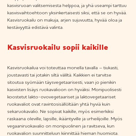
kasvisruoan valitsemisesta helppoa, ja yhä useampi tarttuu
kasvisvaihtoehtoon yksinkertaisesti siksi, että se on hyvää.
Kasvisruokailu on makuja, arjen sujuvuutta, hyvää oloa ja
kestävyyttä edistävä valinta.
Kasvisruokailu sopii kaikille
Kasvisruokailua voi toteuttaa monella tavalla – tiukasti,
joustavasti tai jotakin siltä väliltä. Kaikkien ei tarvitse
sitoutua syömään täysvegetaarisesti, vaan jo pienikin
kasvisten lisäys ruokavalioon on hyväksi. Monipuolisesti
koostetut lakto-ovovegetaariset ja laktovegetaariset
ruokavaliot ovat ravintosisällöltään yhtä hyviä kuin
sekaruokavalio. Ne sopivat kaikille, myös esimerkiksi
raskaana oleville, lapsille, ikääntyville ja urheilijoille. Myös
vegaaniruokavalio on monipuolinen ja ravitseva, kun
ruokavalion suunnitteluun kiinnittää hieman huomiota.