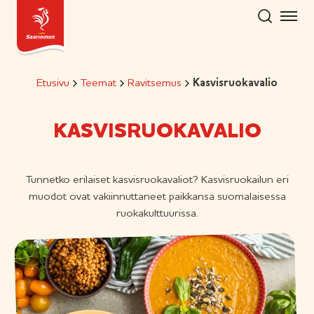
Hyppää
sisältöön
Etusivu
Teemat
Ravitsemus
Kasvisruokavalio
KASVISRUOKAVALIO
Tunnetko erilaiset kasvisruokavaliot? Kasvisruokailun eri
muodot ovat vakiinnuttaneet paikkansa suomalaisessa
ruokakulttuurissa.