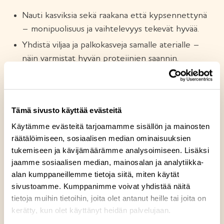
Nauti kasviksia sekä raakana että kypsennettynä
– monipuolisuus ja vaihtelevyys tekevät hyvää.
Yhdistä viljaa ja palkokasveja samalle aterialle –
näin varmistat hyvän proteiinien saannin.
Suosi täysjyväviljoja, kasviöljyjä ja pehmeitä rasvoja.
Valitse juureksia, vihanneksia, palkokasveja,
marjoja tai hedelmiä kaikille aterioille ja
Tämä sivusto käyttää evästeitä
välipaloille.
Käytämme evästeitä tarjoamamme sisällön ja mainosten
Muista samalla kohtuullisuus suolan ja sokerin
räätälöimiseen, sosiaalisen median ominaisuuksien
käytössä.
tukemiseen ja kävijämäärämme analysoimiseen. Lisäksi
jaamme sosiaalisen median, mainosalan ja analytiikka-
alan kumppaneillemme tietoja siitä, miten käytät
Tyyli on vapaa – tärkeintä on, että kasviksia syö
sivustoamme. Kumppanimme voivat yhdistää näitä
monipuolisesti vähintään puoli kiloa päivässä.
tietoja muihin tietoihin, joita olet antanut heille tai joita on
kerätty, kun olet käyttänyt heidän palvelujaan.