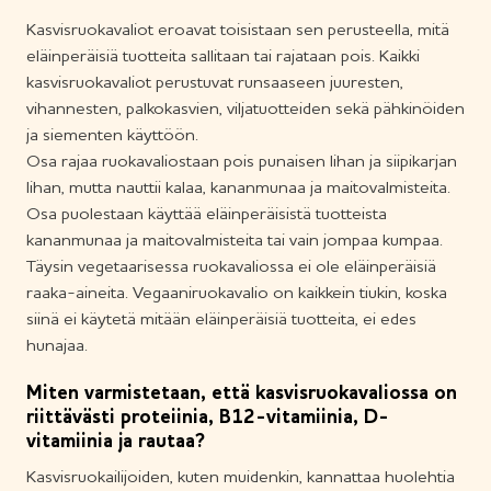
Kasvisruokavaliot eroavat toisistaan sen perusteella, mitä
eläinperäisiä tuotteita sallitaan tai rajataan pois. Kaikki
kasvisruokavaliot perustuvat runsaaseen juuresten,
vihannesten, palkokasvien, viljatuotteiden sekä pähkinöiden
ja siementen käyttöön.
Osa rajaa ruokavaliostaan pois punaisen lihan ja siipikarjan
lihan, mutta nauttii kalaa, kananmunaa ja maitovalmisteita.
Osa puolestaan käyttää eläinperäisistä tuotteista
kananmunaa ja maitovalmisteita tai vain jompaa kumpaa.
Täysin vegetaarisessa ruokavaliossa ei ole eläinperäisiä
raaka-aineita. Vegaaniruokavalio on kaikkein tiukin, koska
siinä ei käytetä mitään eläinperäisiä tuotteita, ei edes
hunajaa.
Miten varmistetaan, että kasvisruokavaliossa on
riittävästi proteiinia, B12-vitamiinia, D-
vitamiinia ja rautaa?
Kasvisruokailijoiden, kuten muidenkin, kannattaa huolehtia