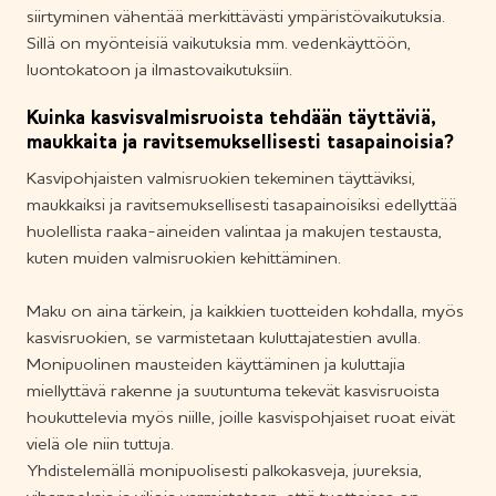
siirtyminen vähentää merkittävästi ympäristövaikutuksia.
Sillä on myönteisiä vaikutuksia mm. vedenkäyttöön,
luontokatoon ja ilmastovaikutuksiin.
Kuinka kasvisvalmisruoista tehdään täyttäviä,
maukkaita ja ravitsemuksellisesti tasapainoisia?
Kasvipohjaisten valmisruokien tekeminen täyttäviksi,
maukkaiksi ja ravitsemuksellisesti tasapainoisiksi edellyttää
huolellista raaka-aineiden valintaa ja makujen testausta,
kuten muiden valmisruokien kehittäminen.
Maku on aina tärkein, ja kaikkien tuotteiden kohdalla, myös
kasvisruokien, se varmistetaan kuluttajatestien avulla.
Monipuolinen mausteiden käyttäminen ja kuluttajia
miellyttävä rakenne ja suutuntuma tekevät kasvisruoista
houkuttelevia myös niille, joille kasvispohjaiset ruoat eivät
vielä ole niin tuttuja.
Yhdistelemällä monipuolisesti palkokasveja, juureksia,