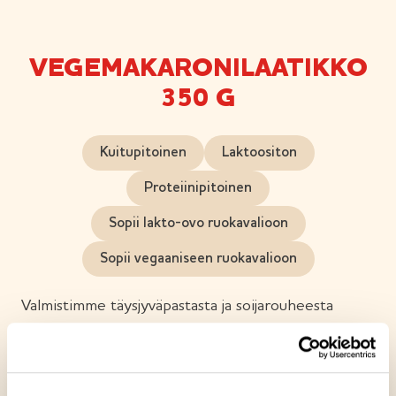
VEGEMAKARONILAATIKKO
350 G
Kuitupitoinen
Laktoositon
Proteiinipitoinen
Sopii lakto-ovo ruokavalioon
Sopii vegaaniseen ruokavalioon
Valmistimme täysjyväpastasta ja soijarouheesta
täyteläisen vegaanisen makaronilaatikon, joka
maistuu koko perheelle. Täyteläisyyttä makuun
tuovat mm. kauravalmiste ja kookosmaito. Väriä ja