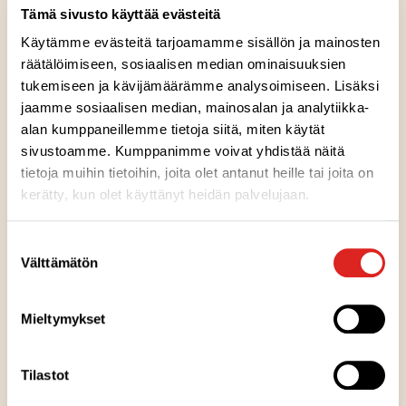
samalla makua antavat porkkana, punaiset linssit ja
Tämä sivusto käyttää evästeitä
aurinkokuivattu tomaatti. Meillä laatikon paistossa ei
Käytämme evästeitä tarjoamamme sisällön ja mainosten
hätäillä, vaan pehmeän makuiset laatikot kypsyvät
räätälöimiseen, sosiaalisen median ominaisuuksien
hitaasti uunissa paistajan valvovan silmän alla.
tukemiseen ja kävijämäärämme analysoimiseen. Lisäksi
Vegaaninen. Sopii vegaaneille.
jaamme sosiaalisen median, mainosalan ja analytiikka-
alan kumppaneillemme tietoja siitä, miten käytät
sivustoamme. Kumppanimme voivat yhdistää näitä
tietoja muihin tietoihin, joita olet antanut heille tai joita on
kerätty, kun olet käyttänyt heidän palvelujaan.
Ainesosat
Suostumuksen
Välttämätön
valinta
Ravintosisältö
Mieltymykset
Kuumennusohje
Tilastot