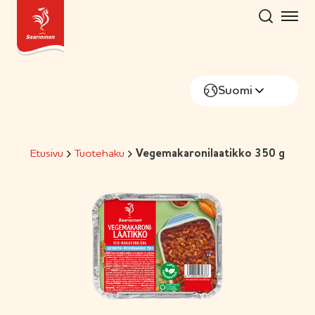
Hyppää
sisältöön
Suomi
Etusivu
Tuotehaku
Vegemakaronilaatikko 350 g