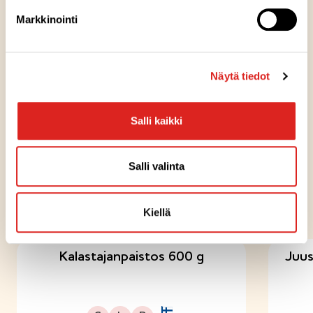
Säilytysohje
Markkinointi
Valmistuspaikka
Näytä tiedot
Pakkausinfo
Salli kaikki
Salli valinta
KOKEILE MYÖS NÄITÄ
Kiellä
Kalastajanpaistos 600 g
Juus