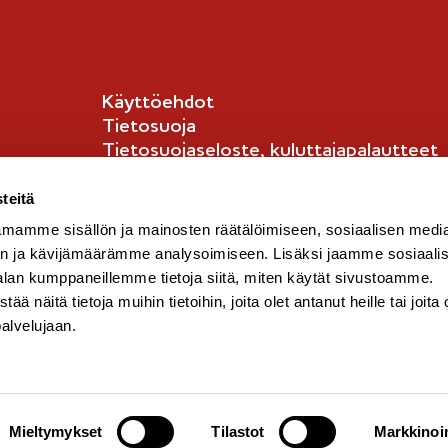
-
-
m
m
e
e
Käyttöehdot
r
r
Tietosuoja
k
k
Tietosuojaseloste, kuluttajapalautteet
k
k
Tietosuojaseloste, kuluttajat
i
i
English info
teitä
mamme sisällön ja mainosten räätälöimiseen, sosiaalisen medi
n ja kävijämäärämme analysoimiseen. Lisäksi jaamme sosiaali
alan kumppaneillemme tietoja siitä, miten käytät sivustoamme.
näitä tietoja muihin tietoihin, joita olet antanut heille tai joita 
palvelujaan.
Mieltymykset
Tilastot
Markkinoin