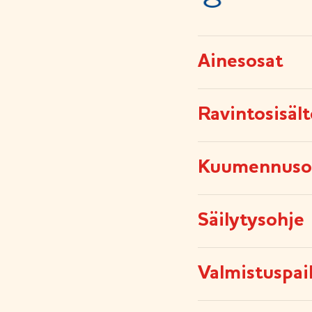
Ainesosat
Ravintosisäl
Kuumennuso
Säilytysohje
Valmistuspai