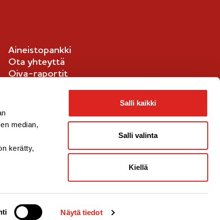
-
m
e
Aineistopankki
r
Ota yhteyttä
k
Oiva-raportit
k
Ilmoituskanava
i
Evästetiedot
Salli kaikki
an
sen median,
Salli valinta
on kerätty,
Kiellä
ti
Näytä tiedot