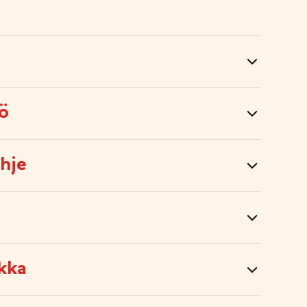
tö
hje
kka