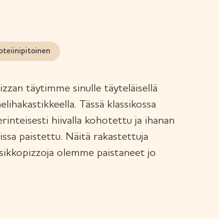
oteiinipitoinen
zzan täytimme sinulle täyteläisellä
elihakastikkeella. Tässä klassikossa
rinteisesti hiivalla kohotettu ja ihanan
issa paistettu. Näitä rakastettuja
ssikkopizzoja olemme paistaneet jo