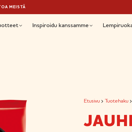
TOA MEISTÄ
äävalikko
uotteet
Inspiroidu kanssamme
Lempiruoka
Etusivu
Tuotehaku
JAUH