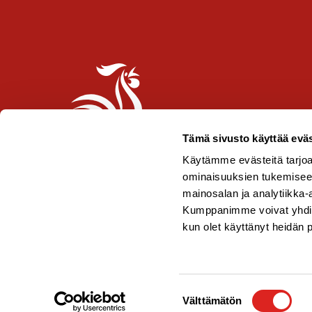
-
m
e
r
k
k
i
Tämä sivusto käyttää eväs
Käytämme evästeitä tarjoa
ominaisuuksien tukemisee
mainosalan ja analytiikka-
Kumppanimme voivat yhdistää 
kun olet käyttänyt heidän 
Copyright © 2026 Saarioinen Oy
Suostumuksen
Välttämätön
valinta