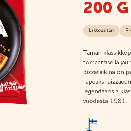
200 G
Laktoositon
Pr
Tämän klassikkopi
tomaattisella jauh
pizzataikina on pe
rapeaksi pizzauun
legendaarisia kla
vuodesta 1981.