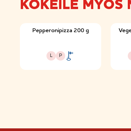
KOKEILE MYÖS 
Pepperonipizza 200 g
Vege
Laktoositon
Proteiinipitoinen
L
P
A
v
a
i
n
l
i
p
p
u