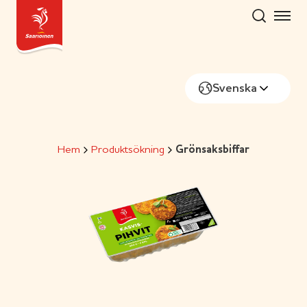
Skip
to
content
Svenska
Hem
Produktsökning
Grönsaksbiffar