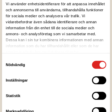
Vi använder enhetsidentifierare för att anpassa innehållet
och annonserna till användarna, tillhandahålla funktioner
för sociala medier och analysera vår trafik. Vi
Ingredienser
vidarebefordrar även sådana identifierare och annan
information från din enhet till de sociala medier och
annons- och analysföretag som vi samarbetar med.
Näringsvärden
Dessa kan i sin tur kombinera informationen med annan
information som du har tillhandahållit eller som de har
samlat in när du har använt deras tjänster.
Uppvärmningsanvisningar
Samtyckesval
Nödvändig
Förvaringsanvisningar
Inställningar
Tillverkningsort
Statistik
Förpackningsinformation
Marknadsföring