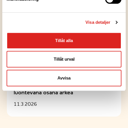
Recepttips
Visa detaljer
PIENTÄ NAPOSTELTAVAA
Kasvisburger
Tillåt alla
Tillåt urval
Artiklar
UUTINEN
Avvisa
Valmiiden aterian osien käyttö nähdään
luontevana osana arkea
11.3.2026