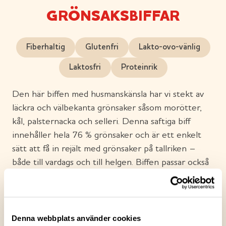
GRÖNSAKSBIFFAR
Fiberhaltig
Glutenfri
Lakto-ovo-vänlig
Laktosfri
Proteinrik
Den här biffen med husmanskänsla har vi stekt av
läckra och välbekanta grönsaker såsom morötter,
kål, palsternacka och selleri. Denna saftiga biff
innehåller hela 76 % grönsaker och är ett enkelt
sätt att få in rejält med grönsaker på tallriken –
både till vardags och till helgen. Biffen passar också
utmärkt i en vegetarisk hamburgare. Grönsaksbiffen
är proteinrik, fiberrik och har Hjärtmärket.
Denna webbplats använder cookies