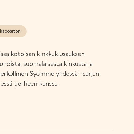
ktoositon
sa kotoisan kinkkukiusauksen
runoista, suomalaisesta kinkusta ja
herkullinen Syömme yhdessä -sarjan
dessä perheen kanssa.