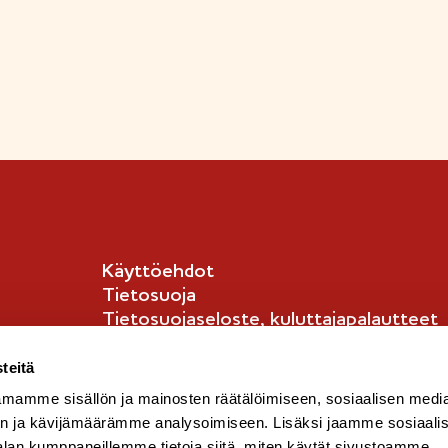
Käyttöehdot
Tietosuoja
Tietosuojaseloste, kuluttajapalautteet
Tietosuojaseloste, kuluttajat
English info
teitä
mamme sisällön ja mainosten räätälöimiseen, sosiaalisen medi
n ja kävijämäärämme analysoimiseen. Lisäksi jaamme sosiaali
alan kumppaneillemme tietoja siitä, miten käytät sivustoamme.