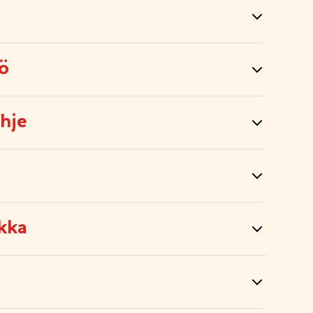
tö
hje
kka