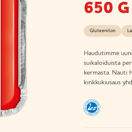
650 G
Gluteeniton
La
Haudutimme uunis
suikaloiduista pe
kermasta. Nauti 
kinkkukiusaus yh