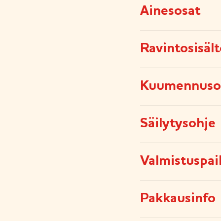
Ainesosat
Ravintosisäl
Kuumennuso
Säilytysohje
Valmistuspai
Pakkausinfo