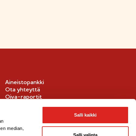
Aineistopankki
Ota yhteyttä
Oiva-raportit
Ilmoituskanava
Evästetiedot
Salli kaikki
an
sen median,
Salli valinta