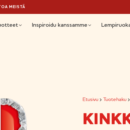
TOA MEISTÄ
äävalikko
uotteet
Inspiroidu kanssamme
Lempiruoka
Etusivu
Tuotehaku
KINK