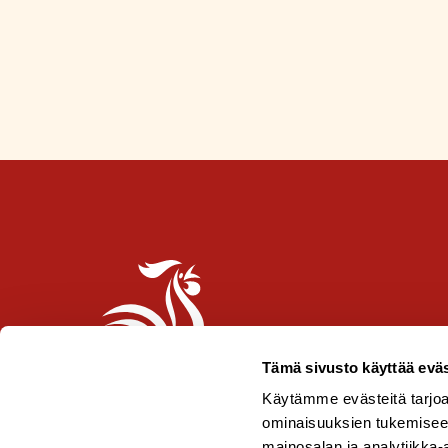
i
n
l
i
p
p
u
-
m
e
r
k
k
i
Tämä sivusto käyttää eväs
Käytämme evästeitä tarjoa
ominaisuuksien tukemisee
mainosalan ja analytiikka-