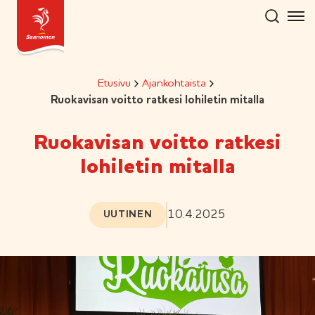
Hyppää
sisältöön
Etusivu
Ajankohtaista
Ruokavisan voitto ratkesi lohiletin mitalla
Ruokavisan voitto ratkesi
lohiletin mitalla
10.4.2025
UUTINEN