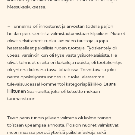
koulusta Tyrnävältä. Finaali käytiin 11.4.2025 Helsingin
Messukeskuksessa.
– Tunnelma oli innostunut ja arvostan todella paljon
heidän perusteellista valmistautumistaan kilpailuun. Nuoret
olivat selvittäneet ruoka-aineiden taustoja ja jopa
haastatelleet paikallisia ruoan tuottajia. Työskentely oli
upeaa, varsinkin kun oli kyse vasta ysiluokkalaisista. He
olivat tehneet useita eri kokeiluja ruoista, eli tuotekehitys
oli yhtenä kulmana tässä kilpailussa. Toivottavasti joku
näistä opiskelijoista innostuisi ruoka-alastamme
tulevaisuudessa! kommentoi kategoriapäällikkö
Laura
Hiltunen
Saarioisilta, joka oli kutsuttu mukaan
tuomaristoon.
Tiiviin parin tunnin jälkeen valmiina oli kolme toinen
toistaan upeampaa annosta. Posion nuoret valmistivat
muun muassa porotäytteisiä puikularieskoja sekä