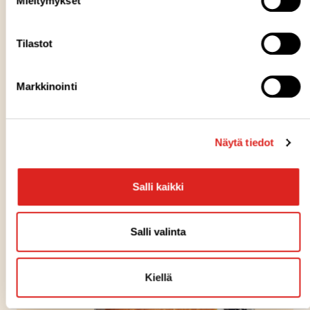
Mieltymykset
Voit tilata itsellesi Saarioisten kuukausittaisen
uutiskirjeen sähköpostiisi.
Tilastot
Markkinointi
Näytä tiedot
Salli kaikki
Salli valinta
Kiellä