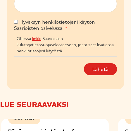
a
n
k
e
o
n
l
)
Hyväksyn henkilötietojeni käytön
S
l
Saarioisten palvelussa
i
u
n
o
Ohessa
linkki
Saarioisten
e
s
n
kuluttajatietosuojaselosteeseen, josta saat lisätietoa
t
)
henkilötietojesi käytöstä.
u
m
Lähetä
u
s
(
P
a
k
LUE SEURAAVAKSI
o
l
l
UUTINEN
i
n