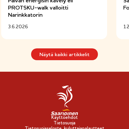
Päivän energisin kävely eli
Sa
e
PROTSKU-walk valloitti
Fo
n
Narinkkatorin
)
3.6.2026
12
Näytä kaikki artikkelit
Käyttöehdot
Tietosuoja
Tietosuojaseloste, kuluttajapalautteet