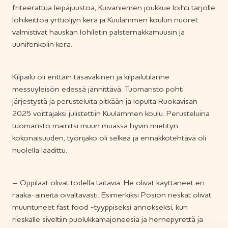
friteerattua leipäjuustoa, Kuivaniemen joukkue loihti tarjolle
lohikeittoa yrttiöljyn kera ja Kuulammen koulun nuoret
valmistivat hauskan lohiletin palsternakkamuusin ja
uunifenkolin kera.
Kilpailu oli erittäin tasaväkinen ja kilpailutilanne
messuyleisön edessä jännittävä. Tuomaristo pohti
järjestystä ja perusteluita pitkään ja lopulta Ruokavisan
2025 voittajaksi julistettiin Kuulammen koulu. Perusteluina
tuomaristo mainitsi muun muassa hyvin mietityn
kokonaisuuden, työnjako oli selkeä ja ennakkotehtävä oli
huolella laadittu.
– Oppilaat olivat todella taitavia. He olivat käyttäneet eri
raaka-aineita oivaltavasti. Esimerkiksi Posion rieskat olivat
muuntuneet fast food -tyyppiseksi annokseksi, kun
rieskalle siveltiin puolukkamajoneesia ja hernepyrettä ja