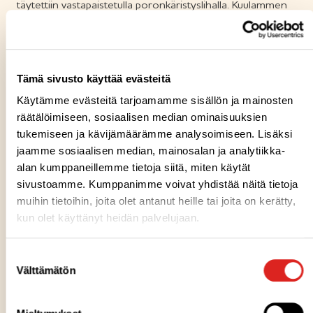
täytettiin vastapaistetulla poronkäristyslihalla. Kuulammen
koulun opiskelijat leikkasivat lohifileen pitkittäin, sivelivät
lohen chili-mausteöljyllä ja letittivät lohi”suikaleet”. Ne
paistuivat fenkolin ja minitomaatin kanssa uunissa, ihasteli
Hiltunen.
Tämä sivusto käyttää evästeitä
Käytämme evästeitä tarjoamamme sisällön ja mainosten
räätälöimiseen, sosiaalisen median ominaisuuksien
Lämpimät onnittelut vielä Kuulammen koulun joukkueelle ja
tukemiseen ja kävijämäärämme analysoimiseen. Lisäksi
kiitos upeista makuelämyksistä myös Posion ja
jaamme sosiaalisen median, mainosalan ja analytiikka-
Kuivaniemen koulujen oppilaille! Kaikille finaaliin
alan kumppaneillemme tietoja siitä, miten käytät
osallistuneille jaettiin tuotekassit, joissa oli myös
sivustoamme. Kumppanimme voivat yhdistää näitä tietoja
Saarioisten tuotteita.
muihin tietoihin, joita olet antanut heille tai joita on kerätty,
kun olet käyttänyt heidän palvelujaan.
Suostumuksen
Välttämätön
valinta
TILAA UUTISKIRJE