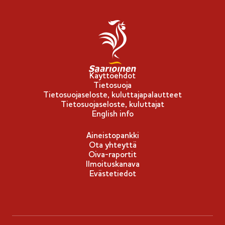
l
i
p
p
u
-
Käyttöehdot
Tietosuoja
m
Tietosuojaseloste, kuluttajapalautteet
e
Tietosuojaseloste, kuluttajat
r
English info
k
Aineistopankki
k
Ota yhteyttä
i
Oiva-raportit
Ilmoituskanava
Evästetiedot