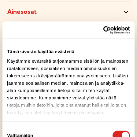
Ainesosat
Ravintosisältö
Tämä sivusto käyttää evästeitä
Säilytysohje
Käytämme evästeitä tarjoamamme sisällön ja mainosten
räätälöimiseen, sosiaalisen median ominaisuuksien
Valmistuspaikka
tukemiseen ja kävijämäärämme analysoimiseen. Lisäksi
jaamme sosiaalisen median, mainosalan ja analytiikka-
alan kumppaneillemme tietoja siitä, miten käytät
Pakkausinfo
sivustoamme. Kumppanimme voivat yhdistää näitä
tietoja muihin tietoihin, joita olet antanut heille tai joita on
kerätty, kun olet käyttänyt heidän palvelujaan.
Reseptivinkit
Suostumuksen
LEIVONNAISET
Välttämätön
valinta