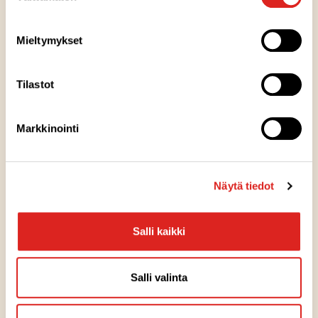
Sacherkakku
Mieltymykset
JÄLKIRUOAT
Tilastot
Pääsiäistrifle
Markkinointi
JÄLKIRUOAT
Mämmijäätelö
Näytä tiedot
Salli kaikki
LEIVONNAISET
Mallasleipä
Salli valinta