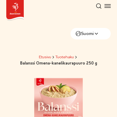
Hyppää
sisältöön
Suomi
Etusivu
Tuotehaku
Balanssi Omena-kanelikaurapuuro 250 g