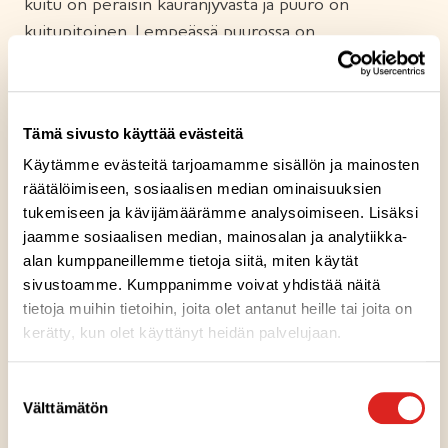
kuitu on peräisin kauranjyvästä ja puuro on
kuitupitoinen. Lempeässä puurossa on
gluteenitonta kauraa monessa muodossa. Tuotteelle
myönnetty Sydänmerkki kertoo, että tuote on
omassa tuoteryhmässään ravintosisällöltään parempi
Tämä sivusto käyttää evästeitä
valinta. Nauti täyteläistä puuroa aamupalaksi,
Käytämme evästeitä tarjoamamme sisällön ja mainosten
lounaaksi, välipalana sekä iltapalalla.
räätälöimiseen, sosiaalisen median ominaisuuksien
tukemiseen ja kävijämäärämme analysoimiseen. Lisäksi
jaamme sosiaalisen median, mainosalan ja analytiikka-
alan kumppaneillemme tietoja siitä, miten käytät
sivustoamme. Kumppanimme voivat yhdistää näitä
tietoja muihin tietoihin, joita olet antanut heille tai joita on
Ainesosat
kerätty, kun olet käyttänyt heidän palvelujaan.
Ravintosisältö
Suostumuksen
Välttämätön
valinta