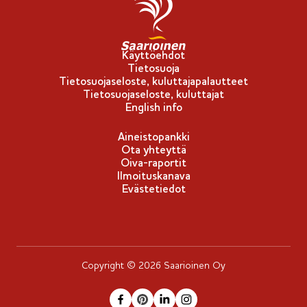
p
u
-
Käyttöehdot
Tietosuoja
m
Tietosuojaseloste, kuluttajapalautteet
e
Tietosuojaseloste, kuluttajat
r
English info
k
Aineistopankki
k
Ota yhteyttä
i
Oiva-raportit
Ilmoituskanava
Evästetiedot
Copyright © 2026 Saarioinen Oy