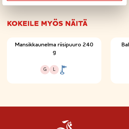
KOKEILE MYÖS NÄITÄ
Mansikkaunelma riisipuuro 240
Ba
g
Gluteeniton
Laktoositon
G
L
A
v
a
i
n
l
i
p