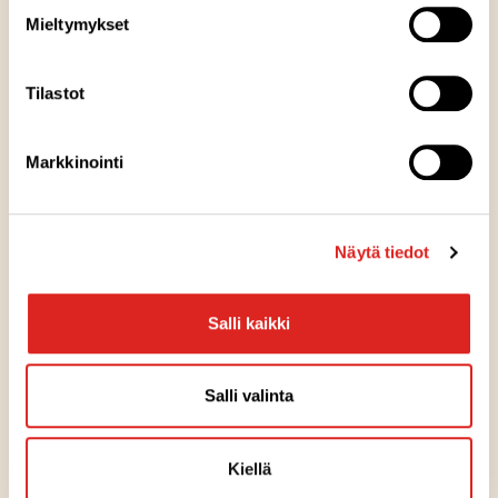
Kuumennusohje
Mieltymykset
Säilytysohje
Tilastot
Valmistuspaikka
Markkinointi
Pakkausinfo
Näytä tiedot
Artikkelit
Salli kaikki
TUOTTEET
Salli valinta
Balanssi-sarja uudistuu ja laajenee
22.1.2025
Kiellä