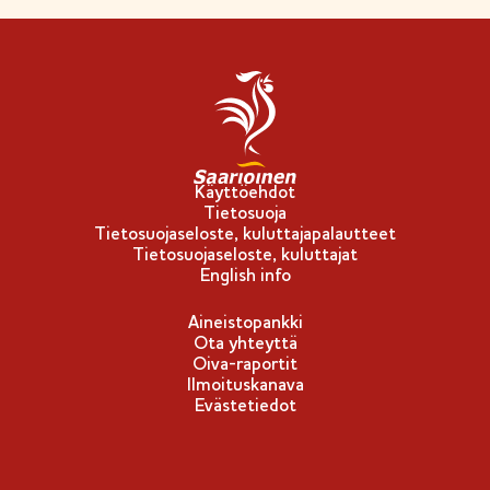
n
l
i
p
p
u
-
Käyttöehdot
Tietosuoja
m
Tietosuojaseloste, kuluttajapalautteet
e
Tietosuojaseloste, kuluttajat
r
English info
k
Aineistopankki
k
Ota yhteyttä
i
Oiva-raportit
Ilmoituskanava
Evästetiedot