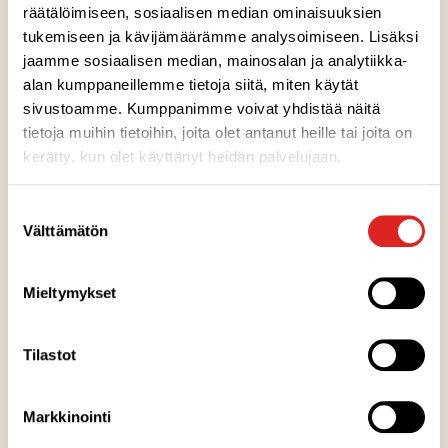
räätälöimiseen, sosiaalisen median ominaisuuksien
tukemiseen ja kävijämäärämme analysoimiseen. Lisäksi
jaamme sosiaalisen median, mainosalan ja analytiikka-
alan kumppaneillemme tietoja siitä, miten käytät
sivustoamme. Kumppanimme voivat yhdistää näitä
tietoja muihin tietoihin, joita olet antanut heille tai joita on
Ainesosat
kerätty, kun olet käyttänyt heidän palvelujaan.
Ravintosisältö
Suostumuksen
Välttämätön
valinta
Kuumennusohje
Mieltymykset
Säilytysohje
Tilastot
Valmistuspaikka
Markkinointi