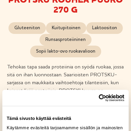
PROTSKU ROUHEA PUURO
270 G
Gluteeniton
Kuitupitoinen
Laktoositon
Runsasproteiininen
Sopii lakto-ovo ruokavalioon
Tehokas tapa saada proteiinia on syödä ruokaa, jossa
sitä on ihan luonnostaan. Saarioisten PROTSKU-
sarjassa on maukkaita vaihtoehtoja tilanteisiin, kun
kaipaat lisää proteiinia. PROTSKUpuuro on
täysjyväkaurasta, maidosta ja siemenistä haudutettu
runsasproteiininen puuro. Se sisältää kuituja,
runsaasti proteiinia ja hyviä hiilihydraatteja. Rouheaa
Tämä sivusto käyttää evästeitä
ja kätevää PROTSKUa aamuun, iltaan tai välipalaksi.
Käytämme evästeitä tarjoamamme sisällön ja mainosten
Kuitupitoinen, laktoositon ja gluteiiniton.