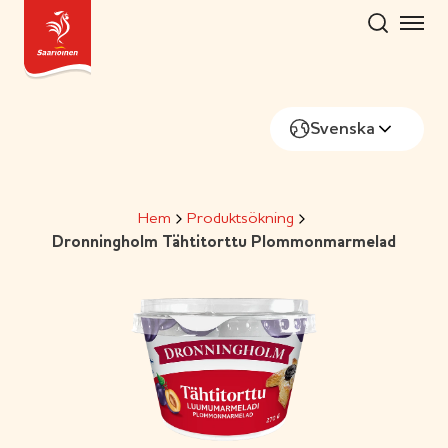
Skip
to
content
Svenska
Hem
Produktsökning
Dronningholm Tähtitorttu Plommonmarmelad