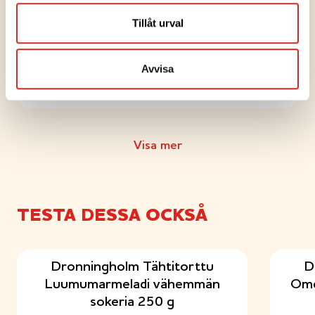
Tillåt urval
LEIVONNAISET
Avvisa
Luumuruudut
LEIVONNAISET
Visa mer
Luumulimppu
TESTA DESSA OCKSÅ
JÄLKIRUOAT
Luumu-juustokakku marenkilumella
Dronningholm Tähtitorttu
D
Luumumarmeladi vähemmän
Ome
LEIVONNAISET
sokeria 250 g