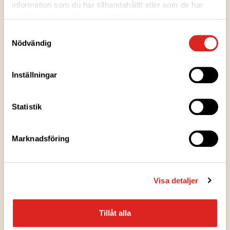
information som du har tillhandahållit eller som de har
samlat in när du har använt deras tjänster.
Säsongsbetonad produkt
Samtyckesval
Nödvändig
Recepttips
Inställningar
LEIVONNAISET
Luumuinen jouluboston
Statistik
Marknadsföring
LEIVONNAISET
Piimäkakku
Visa detaljer
LEIVONNAISET
Tillåt alla
Pienet luumu-kookoshyrrät