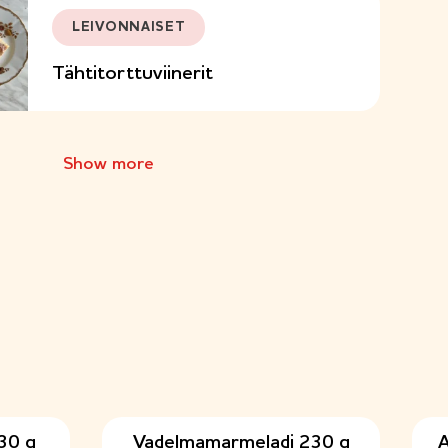
LEIVONNAISET
Tähtitorttuviinerit
Show more
LEIVONNAISET
Joulutortut vohveliraudalla
30 g
Vadelmamarmeladi 230 g
A