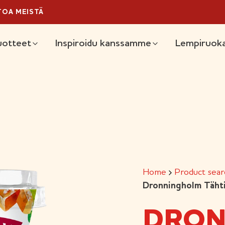
TOA MEISTÄ
ain
uotteet
Inspiroidu kanssamme
Lempiruoka
Home
Product sear
Dronningholm Tähti
DRON