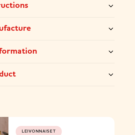
ructions
ufacture
formation
duct
LEIVONNAISET