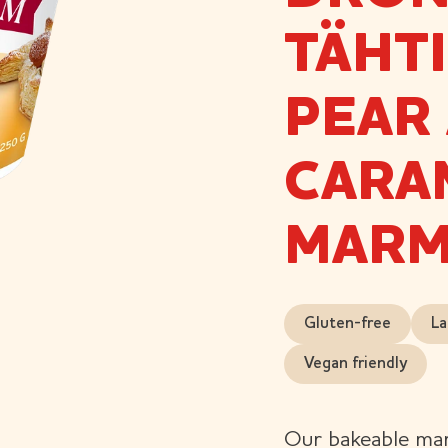
TÄHT
PEAR
CARA
MARM
Gluten-free
La
Vegan friendly
Our bakeable mar