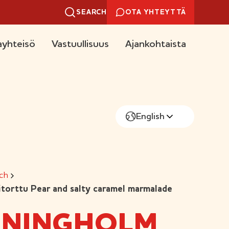
SEARCH
OTA YHTEYTTÄ
yhteisö
Vastuullisuus
Ajankohtaista
English
ch
torttu Pear and salty caramel marmalade
NINGHOLM