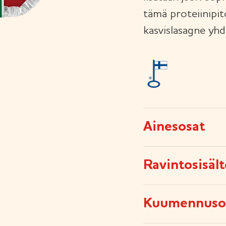
tämä proteiinipi
kasvislasagne yh
Ainesosat
Ravintosisäl
Kuumennuso