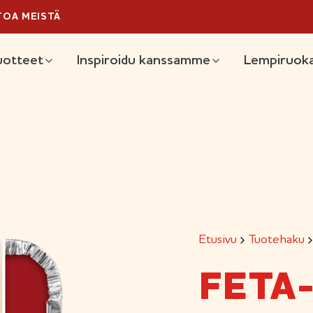
TOA MEISTÄ
äävalikko
uotteet
Inspiroidu kanssamme
Lempiruoka
Etusivu
Tuotehaku
FETA