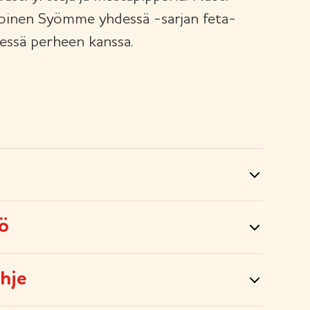
toinen Syömme yhdessä -sarjan feta-
dessä perheen kanssa.
tö
hje