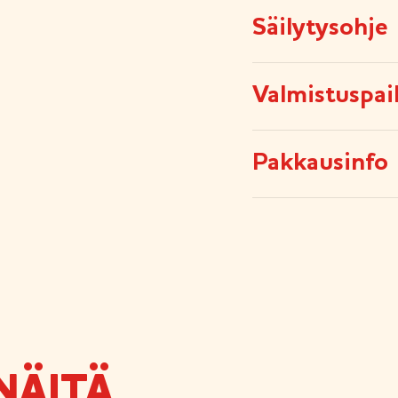
Säilytysohje
Valmistuspai
Pakkausinfo
NÄITÄ