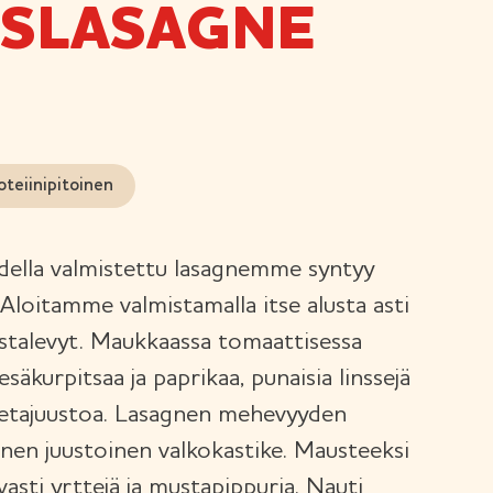
ISLASAGNE
oteiinipitoinen
della valmistettu lasagnemme syntyy
 Aloitamme valmistamalla itse alusta asti
stalevyt. Maukkaassa tomaattisessa
säkurpitsaa ja paprikaa, punaisia linssejä
 fetajuustoa. Lasagnen mehevyyden
inen juustoinen valkokastike. Mausteeksi
ivasti yrttejä ja mustapippuria. Nauti