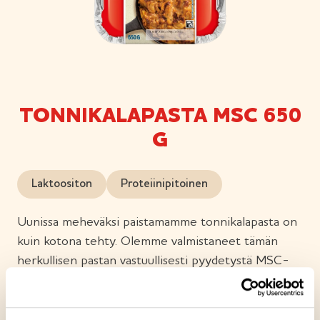
TONNIKALAPASTA MSC 650
G
Laktoositon
Proteiinipitoinen
Uunissa meheväksi paistamamme tonnikalapasta on
kuin kotona tehty. Olemme valmistaneet tämän
herkullisen pastan vastuullisesti pyydetystä MSC-
sertifioidusta tonnikalasta, täysjyväpastasta ja
maukkaasta tomaattikastikkeesta. Cheddarjuusto ja
kerma tuovat kastikkeeseen täyteläisyyttä, kun taas