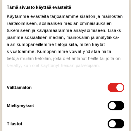
mustapippuri, ruohosipuli ja ripaus chiliä
Tämä sivusto käyttää evästeitä
viimeistelevät maun. Proteiinipitoinen pasta on
Käytämme evästeitä tarjoamamme sisällön ja mainosten
ravitseva arjen suosikki. Nauti herkullinen Syömme
räätälöimiseen, sosiaalisen median ominaisuuksien
tukemiseen ja kävijämäärämme analysoimiseen. Lisäksi
yhdessä -sarjan tonnikalapasta yhdessä perheen
jaamme sosiaalisen median, mainosalan ja analytiikka-
kanssa.
alan kumppaneillemme tietoja siitä, miten käytät
sivustoamme. Kumppanimme voivat yhdistää näitä
tietoja muihin tietoihin, joita olet antanut heille tai joita on
kerätty, kun olet käyttänyt heidän palvelujaan.
Ainesosat
Suostumuksen
Välttämätön
valinta
Ravintosisältö
Mieltymykset
Kuumennusohje
Tilastot