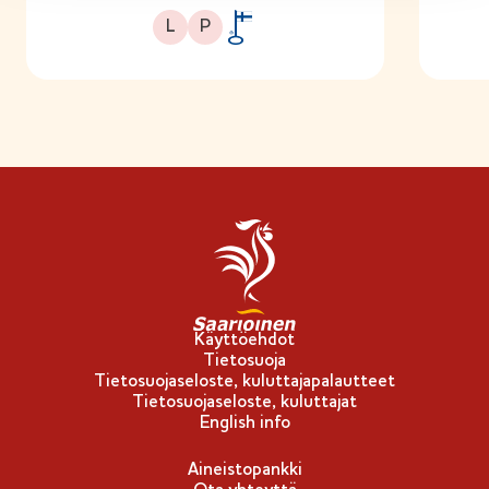
Laktoositon
Proteiinipitoinen
L
P
A
v
a
i
n
l
i
p
p
u
-
Käyttöehdot
Tietosuoja
m
Tietosuojaseloste, kuluttajapalautteet
e
Tietosuojaseloste, kuluttajat
r
English info
k
Aineistopankki
k