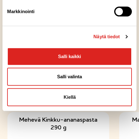
Säilytysohje
Markkinointi
Valmistuspaikka
Näytä tiedot
Pakkausinfo
Salli kaikki
Salli valinta
KOKEILE MYÖS NÄITÄ
Kiellä
Mehevä Kinkku-ananaspasta
Ma
290 g