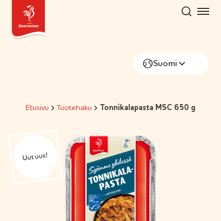
Hyppää
sisältöön
Suomi
Etusivu
Tuotehaku
Tonnikalapasta MSC 650 g
Uutuus!