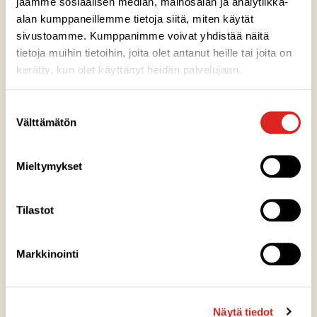
jaamme sosiaalisen median, mainosalan ja analytiikka-
alan kumppaneillemme tietoja siitä, miten käytät
Ainesosat
sivustoamme. Kumppanimme voivat yhdistää näitä
tietoja muihin tietoihin, joita olet antanut heille tai joita on
Ravintosisältö
kerätty, kun olet käyttänyt heidän palvelujaan.
Suostumuksen
Kuumennusohje
Välttämätön
valinta
Säilytysohje
Mieltymykset
Tilastot
Valmistuspaikka
Markkinointi
Pakkausinfo
Näytä tiedot