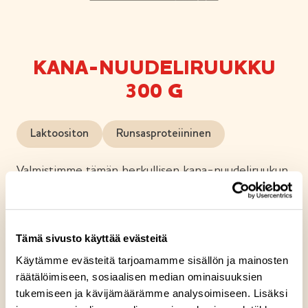
KANA-NUUDELIRUUKKU
300 G
Laktoositon
Runsasproteiininen
Valmistimme tämän herkullisen kana-nuudeliruukun
ja maustoimme kastikkeen aasialaisittain chilillä ja
inkiväärillä. Tämä ruukku vie sinut makumatkalle
aasiaan. Konstailemattoman helppoa kulhoruokaa!
Tämä sivusto käyttää evästeitä
Käytämme evästeitä tarjoamamme sisällön ja mainosten
räätälöimiseen, sosiaalisen median ominaisuuksien
tukemiseen ja kävijämäärämme analysoimiseen. Lisäksi