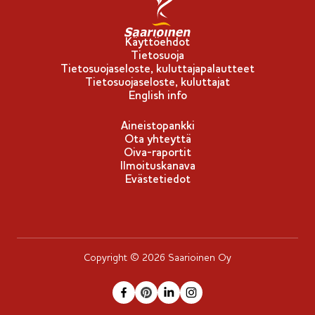
p
u
-
Käyttöehdot
Tietosuoja
m
Tietosuojaseloste, kuluttajapalautteet
e
Tietosuojaseloste, kuluttajat
r
English info
k
Aineistopankki
k
Ota yhteyttä
i
Oiva-raportit
Ilmoituskanava
Evästetiedot
Copyright © 2026 Saarioinen Oy