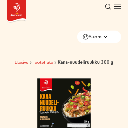
Hyppää
sisältöön
Suomi
Etusivu
Tuotehaku
Kana-nuudeliruukku 300 g