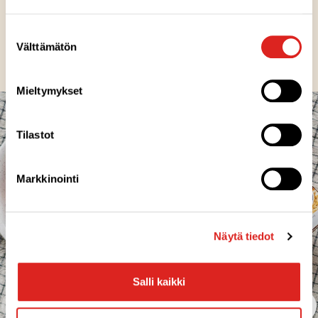
Pakkausinfo
Suostumuksen
Välttämätön
valinta
Mieltymykset
Tilastot
Markkinointi
Näytä tiedot
Salli kaikki