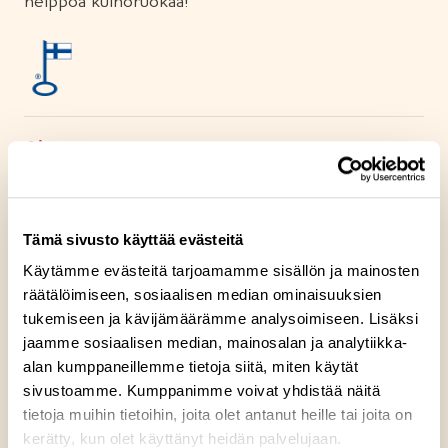
helppoa kulhoruokaa!
Ainesosat
Ravintosisältö
Tämä sivusto käyttää evästeitä
Käytämme evästeitä tarjoamamme sisällön ja mainosten
Kuumennusohje
räätälöimiseen, sosiaalisen median ominaisuuksien
tukemiseen ja kävijämäärämme analysoimiseen. Lisäksi
jaamme sosiaalisen median, mainosalan ja analytiikka-
Säilytysohje
alan kumppaneillemme tietoja siitä, miten käytät
sivustoamme. Kumppanimme voivat yhdistää näitä
tietoja muihin tietoihin, joita olet antanut heille tai joita on
Valmistuspaikka
kerätty, kun olet käyttänyt heidän palvelujaan.