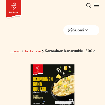
Hyppää
sisältöön
Suomi
Etusivu
Tuotehaku
Kermainen kanaruukku 300 g