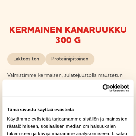
KERMAINEN KANARUUKKU
300 G
Laktoositon
Proteiinipitoinen
Valmistimme kermaisen, sulatejuustolla maustetun
broiler-ananaskastikkeen ja yhdistimme sen
maistuvan nauhapastan kanssa herkulliseksi ruukuksi.
Täyteläinen maku vie kielen mennessään.
Konstailemattoman helppoa kulhoruokaa!
Tämä sivusto käyttää evästeitä
Käytämme evästeitä tarjoamamme sisällön ja mainosten
räätälöimiseen, sosiaalisen median ominaisuuksien
tukemiseen ja kävijämäärämme analysoimiseen. Lisäksi