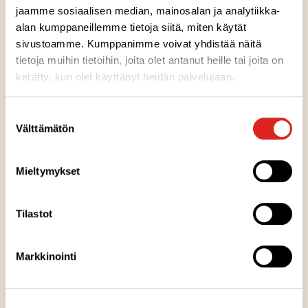
jaamme sosiaalisen median, mainosalan ja analytiikka-
alan kumppaneillemme tietoja siitä, miten käytät
Ainesosat
sivustoamme. Kumppanimme voivat yhdistää näitä
tietoja muihin tietoihin, joita olet antanut heille tai joita on
kerätty, kun olet käyttänyt heidän palvelujaan.
Ravintosisältö
Suostumuksen
Välttämätön
Kuumennusohje
valinta
Mieltymykset
Säilytysohje
Tilastot
Valmistuspaikka
Markkinointi
Pakkausinfo