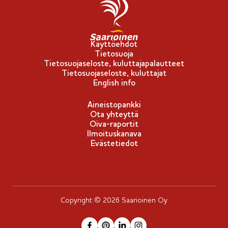
p
p
u
-
Käyttöehdot
Tietosuoja
m
Tietosuojaseloste, kuluttajapalautteet
e
Tietosuojaseloste, kuluttajat
r
English info
k
Aineistopankki
k
Ota yhteyttä
i
Oiva-raportit
Ilmoituskanava
Evästetiedot
Copyright © 2026 Saarioinen Oy