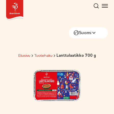
Hyppää
sisältöön
Suomi
Etusivu
Tuotehaku
Lanttulaatikko 700 g