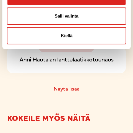
LAATIKKOTUUNAUS
Salli valinta
Sikke Sumarin tuunattu lanttulaatikko
Kiellä
LAATIKKOTUUNAUS
Anni Hautalan lanttulaatikkotuunaus
LAATIKKOTUUNAUS
Näytä lisää
Joululaatikoiden tuunaus
KOKEILE MYÖS NÄITÄ
LAATIKKOTUUNAUS
Lanttulaatikko ja paahdettuja