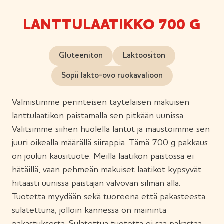
LANTTULAATIKKO 700 G
Gluteeniton
Laktoositon
Sopii lakto-ovo ruokavalioon
Valmistimme perinteisen täyteläisen makuisen
lanttulaatikon paistamalla sen pitkään uunissa.
Valitsimme siihen huolella lantut ja maustoimme sen
juuri oikealla määrällä siirappia. Tämä 700 g pakkaus
on joulun kausituote. Meillä laatikon paistossa ei
hätäillä, vaan pehmeän makuiset laatikot kypsyvät
hitaasti uunissa paistajan valvovan silmän alla.
Tuotetta myydään sekä tuoreena että pakasteesta
sulatettuna, jolloin kannessa on maininta
pakastuksesta. Sulatettua tuotetta ei saa pakastaa