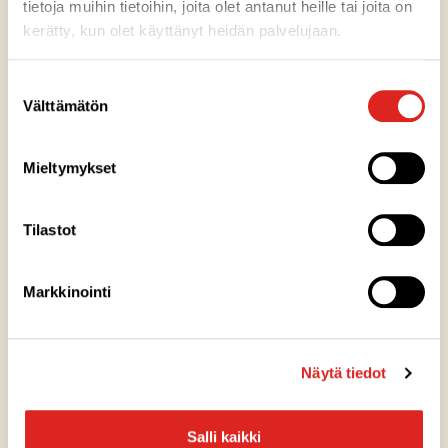
tietoja muihin tietoihin, joita olet antanut heille tai joita on
kerätty, kun olet käyttänyt heidän palvelujaan.
Pakkausinfo
Suostumuksen
Välttämätön
valinta
Kausituote
Mieltymykset
Reseptivinkit
Tilastot
RUOANLAITTO
Joulukinkun paistaminen
Markkinointi
LAATIKKOTUUNAUS
Näytä tiedot
Lanttulaatikkoa ja siirappipähkinöitä
Salli kaikki