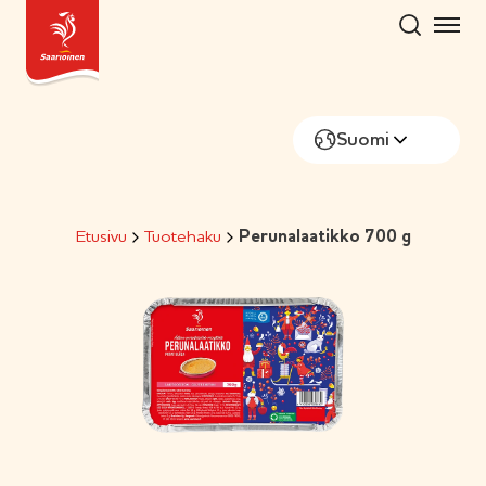
Hyppää
sisältöön
Suomi
Etusivu
Tuotehaku
Perunalaatikko 700 g