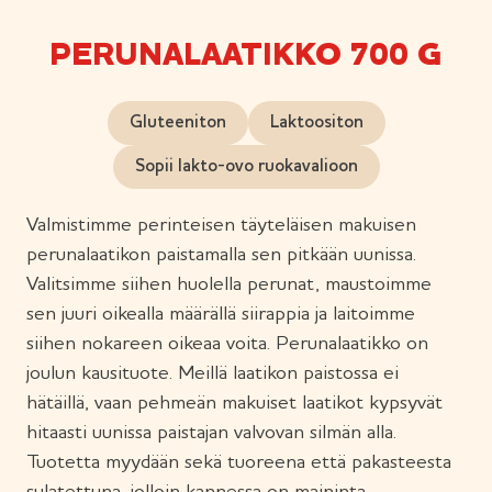
PERUNALAATIKKO 700 G
Gluteeniton
Laktoositon
Sopii lakto-ovo ruokavalioon
Valmistimme perinteisen täyteläisen makuisen
perunalaatikon paistamalla sen pitkään uunissa.
Valitsimme siihen huolella perunat, maustoimme
sen juuri oikealla määrällä siirappia ja laitoimme
siihen nokareen oikeaa voita. Perunalaatikko on
joulun kausituote. Meillä laatikon paistossa ei
hätäillä, vaan pehmeän makuiset laatikot kypsyvät
hitaasti uunissa paistajan valvovan silmän alla.
Tuotetta myydään sekä tuoreena että pakasteesta
sulatettuna, jolloin kannessa on maininta