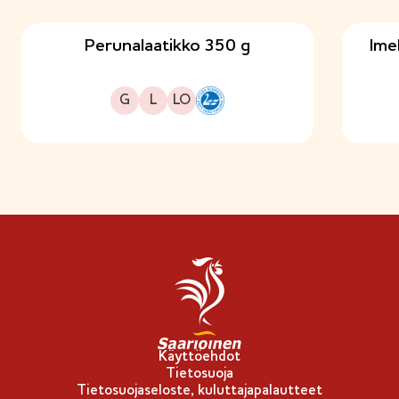
Perunalaatikko 350 g
Ime
Gluteeniton
Laktoositon
Sopii lakto-ovo ruokavalioon
G
L
LO
H
y
v
ä
ä
S
u
o
m
e
s
Käyttöehdot
Tietosuoja
t
Tietosuojaseloste, kuluttajapalautteet