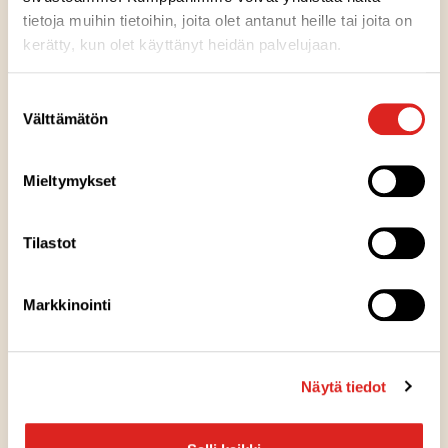
tietoja muihin tietoihin, joita olet antanut heille tai joita on
Valmistuspaikka
kerätty, kun olet käyttänyt heidän palvelujaan.
Pakkausinfo
Suostumuksen
Välttämätön
valinta
Kausituote
Mieltymykset
Reseptivinkit
Tilastot
RUOANLAITTO
Markkinointi
Joulukinkun paistaminen
Näytä tiedot
LAATIKKOTUUNAUS
Perunalaatikkoa ja rosmariinivoita