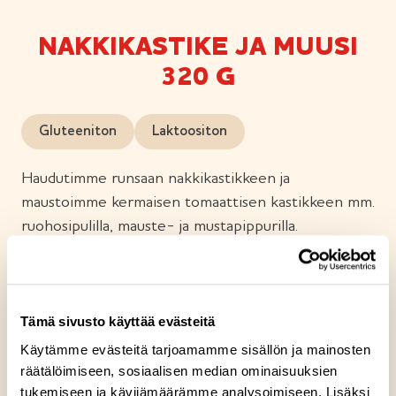
NAKKIKASTIKE JA MUUSI
320 G
Gluteeniton
Laktoositon
Haudutimme runsaan nakkikastikkeen ja
maustoimme kermaisen tomaattisen kastikkeen mm.
ruohosipulilla, mauste- ja mustapippurilla.
Yhdistimme herkullisen nakkikastikkeen
perunamuusin kanssa. Kuorettomat nakkipalat on
valmistettu suomalaisesta broilerinlihasta. Tämä
ruokalaji on monen lempiruoka.
Tämä sivusto käyttää evästeitä
Käytämme evästeitä tarjoamamme sisällön ja mainosten
räätälöimiseen, sosiaalisen median ominaisuuksien
tukemiseen ja kävijämäärämme analysoimiseen. Lisäksi