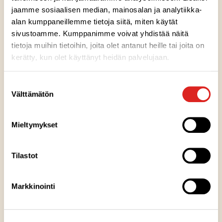
jaamme sosiaalisen median, mainosalan ja analytiikka-
alan kumppaneillemme tietoja siitä, miten käytät
Ainesosat
sivustoamme. Kumppanimme voivat yhdistää näitä
tietoja muihin tietoihin, joita olet antanut heille tai joita on
kerätty, kun olet käyttänyt heidän palvelujaan.
Ravintosisältö
Suostumuksen
Välttämätön
valinta
Kuumennusohje
Mieltymykset
Säilytysohje
Tilastot
Valmistuspaikka
Markkinointi
Pakkausinfo