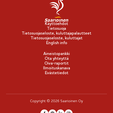
p
p
u
-
Käyttöehdot
Tietosuoja
m
Tietosuojaseloste, kuluttajapalautteet
e
Tietosuojaseloste, kuluttajat
r
English info
k
Aineistopankki
k
Ota yhteyttä
i
Oiva-raportit
Ilmoituskanava
Evästetiedot
Copyright © 2026 Saarioinen Oy