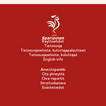
n
l
i
p
p
u
-
Käyttöehdot
Tietosuoja
m
Tietosuojaseloste, kuluttajapalautteet
e
Tietosuojaseloste, kuluttajat
r
English info
k
Aineistopankki
k
Ota yhteyttä
i
Oiva-raportit
Ilmoituskanava
Evästetiedot