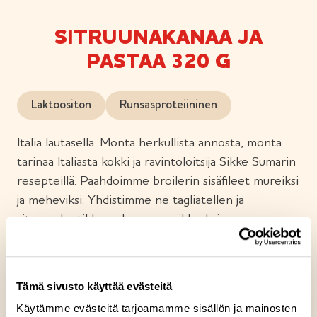
SITRUUNAKANAA JA
PASTAA 320 G
Laktoositon
Runsasproteiininen
Italia lautasella. Monta herkullista annosta, monta
tarinaa Italiasta kokki ja ravintoloitsija Sikke Sumarin
resepteillä. Paahdoimme broilerin sisäfileet mureiksi
ja meheviksi. Yhdistimme ne tagliatellen ja
sitruunakastikkeen kanssa raikkaaksi
kokonaisuudeksi. Maustoimme sitruunakastikkeen
italialaiseen tapaan parmesaani-juustolla ja toimme
lautaselle väri-iloa persiljaporkkanoista.
Tämä sivusto käyttää evästeitä
Makuterveisiä Amalfin rannikolta Sorrenton
Käytämme evästeitä tarjoamamme sisällön ja mainosten
kaupungista! Prego!