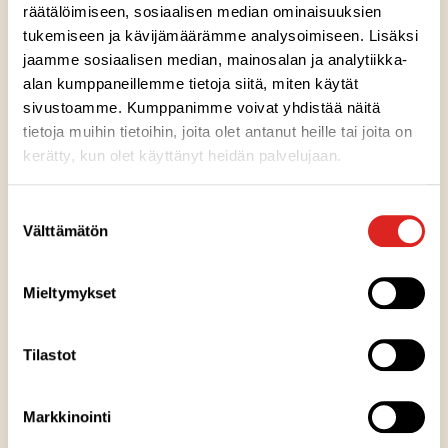
räätälöimiseen, sosiaalisen median ominaisuuksien
tukemiseen ja kävijämäärämme analysoimiseen. Lisäksi
jaamme sosiaalisen median, mainosalan ja analytiikka-
alan kumppaneillemme tietoja siitä, miten käytät
sivustoamme. Kumppanimme voivat yhdistää näitä
tietoja muihin tietoihin, joita olet antanut heille tai joita on
Ainesosat
kerätty, kun olet käyttänyt heidän palvelujaan.
Suostumuksen
Ravintosisältö
Välttämätön
valinta
Kuumennusohje
Mieltymykset
Säilytysohje
Tilastot
Valmistuspaikka
Markkinointi