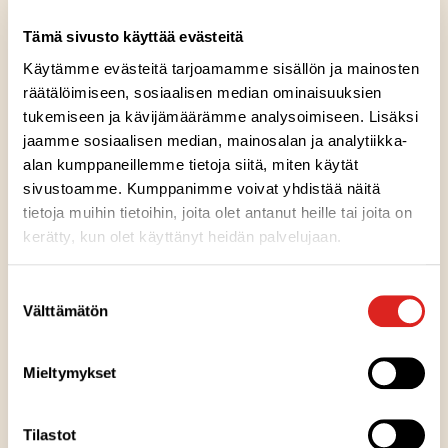
Tämä sivusto käyttää evästeitä
Gluteeniton
Laktoositon
Käytämme evästeitä tarjoamamme sisällön ja mainosten
Sopii lakto-ovo ruokavalioon
räätälöimiseen, sosiaalisen median ominaisuuksien
tukemiseen ja kävijämäärämme analysoimiseen. Lisäksi
jaamme sosiaalisen median, mainosalan ja analytiikka-
Valmistimme kastiketaitureidemme kanssa tämän
alan kumppaneillemme tietoja siitä, miten käytät
lempeän tomaattisen kastikkeen. Laajasta
sivustoamme. Kumppanimme voivat yhdistää näitä
valikoimastamme löytyy kastike jokaiselle, sinä
tietoja muihin tietoihin, joita olet antanut heille tai joita on
päätät maun!
kerätty, kun olet käyttänyt heidän palvelujaan.
Suostumuksen
Välttämätön
valinta
Ainesosat
Mieltymykset
Tilastot
Ravintosisältö