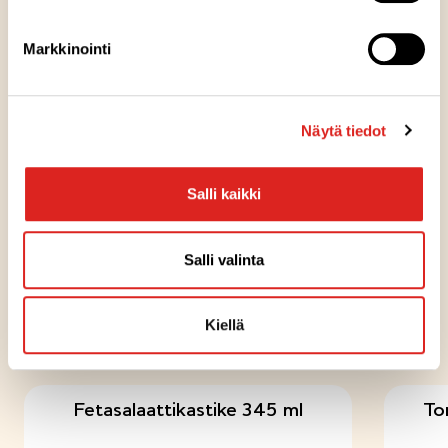
Markkinointi
Säilytysohje
Valmistuspaikka
Näytä tiedot
Salli kaikki
Pakkausinfo
Salli valinta
Kiellä
KOKEILE MYÖS NÄITÄ
Fetasalaattikastike 345 ml
Tom