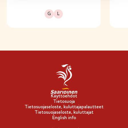
Gluteeniton
Laktoositon
G
L
Käyttöehdot
Tietosuoja
Tietosuojaseloste, kuluttajapalautteet
Tietosuojaseloste, kuluttajat
English info