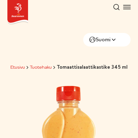
Hyppää
sisältöön
Suomi
Etusivu
Tuotehaku
Tomaattisalaattikastike 345 ml