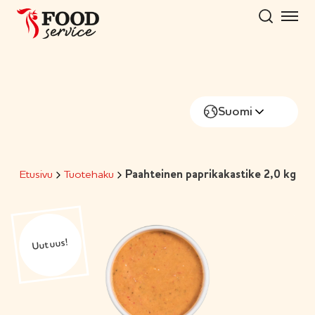
Hyppää
sisältöön
Suomi
Etusivu
Tuotehaku
Paahteinen paprikakastike 2,0 kg
Uutuus!