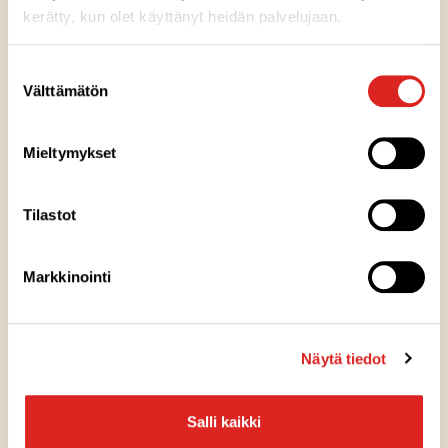
kerätty, kun olet käyttänyt heidän palvelujaan.
Pakkausinfo
Suostumuksen
Tuotenumero
Välttämätön
valinta
8616
Perusyksikön EAN-koodi
Mieltymykset
6412000086160
Tukkukoodit
Tilastot
Kespro 22123028
Nettopaino
Markkinointi
2 kg
Pakkaus
Muovinen vakuumipussi
Näytä tiedot
Pakkauksen kierrätys
Vie pakkaus muovinkeräykseen.
Salli kaikki