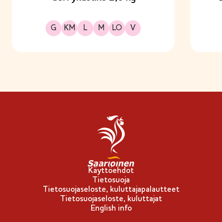
Gluteeniton
Kananmunaton
Laktoositon
Maitoproteiiniton
Sopii lakto-ovo ruokavalioon
Sopii vegaaniseen ruokavalioon
G
KM
L
M
LO
V
Käyttöehdot
Tietosuoja
Tietosuojaseloste, kuluttajapalautteet
Tietosuojaseloste, kuluttajat
English info