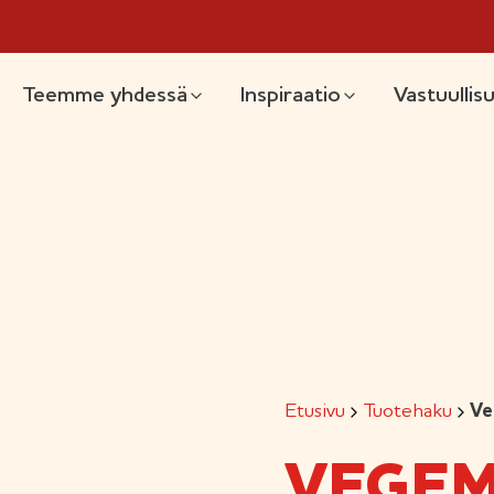
likko
Teemme yhdessä
Inspiraatio
Vastuullis
Etusivu
Tuotehaku
Ve
VEGEM