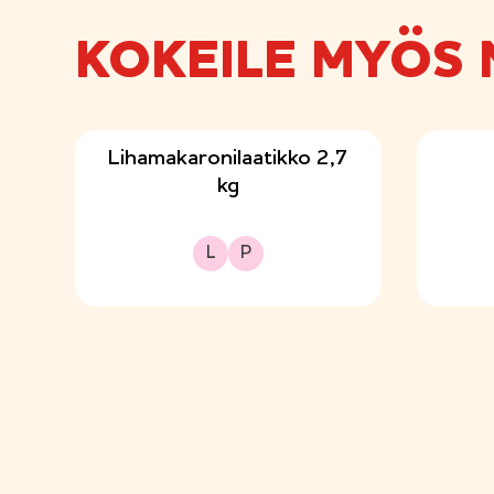
KOKEILE MYÖS 
Lihamakaronilaatikko 2,7
kg
Laktoositon
Proteiinipitoinen
L
P