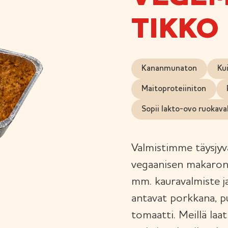
TIKKO 
Kananmunaton
Ku
Maitoproteiiniton
Sopii lakto-ovo ruokava
Valmistimme täysjyvä
vegaanisen makaroni
mm. kauravalmiste j
antavat porkkana, pu
tomaatti. Meillä laa