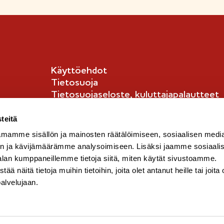
Käyttöehdot
Tietosuoja
Tietosuojaseloste, kuluttajapalautteet
Tietosuojaseloste, kuluttajat
English info
teitä
mamme sisällön ja mainosten räätälöimiseen, sosiaalisen medi
n ja kävijämäärämme analysoimiseen. Lisäksi jaamme sosiaali
alan kumppaneillemme tietoja siitä, miten käytät sivustoamme.
näitä tietoja muihin tietoihin, joita olet antanut heille tai joita 
palvelujaan.