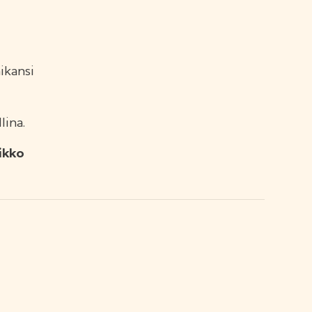
ikansi
lina.
ikko