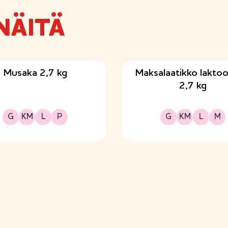
NÄITÄ
Musaka 2,7 kg
Maksalaatikko laktoo
2,7 kg
Gluteeniton
Kananmunaton
Laktoositon
Proteiinipitoinen
Gluteeniton
Kananmunaton
Laktoositon
Maitoproteiiniton
G
KM
L
P
G
KM
L
M