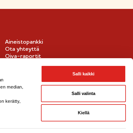
m
e
s
t
a
Aineistopankki
-
Ota yhteyttä
m
Oiva-raportit
e
Ilmoituskanava
r
Evästetiedot
Salli kaikki
k
an
k
sen median,
i
Salli valinta
on kerätty,
Kiellä