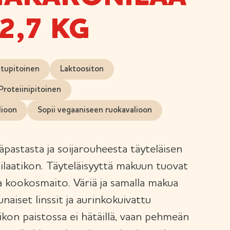
2,7 KG
itupitoinen
Laktoositon
Proteiinipitoinen
lioon
Sopii vegaaniseen ruokavalioon
pastasta ja soijarouheesta täyteläisen
laatikon. Täyteläisyyttä makuun tuovat
a kookosmaito. Väriä ja samalla makua
naiset linssit ja aurinkokuivattu
tikon paistossa ei hätäillä, vaan pehmeän