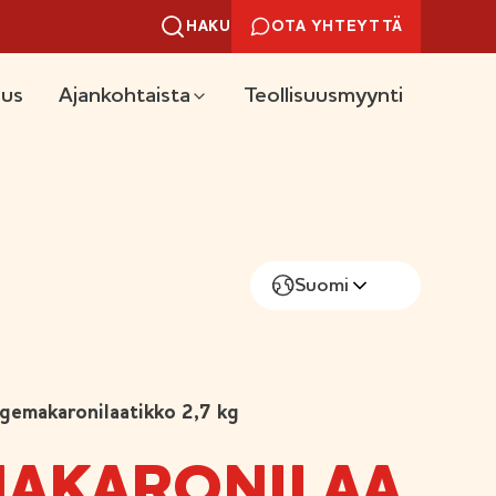
HAKU
OTA YHTEYTTÄ
uus
Ajankohtaista
Teollisuusmyynti
Suomi
gemakaronilaatikko 2,7 kg
AKARONILAA