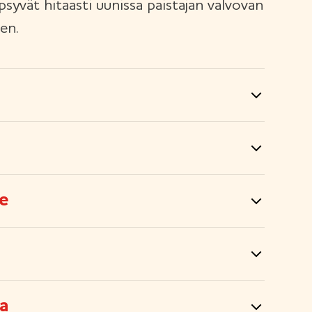
psyvät hitaasti uunissa paistajan valvovan
en.
e
a