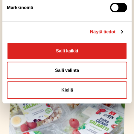
Välipalavalikoimaa täydensivät myös uudenlaiset
Markkinointi
paahdettavat Italianleivät tomaatti-mozzarella ja kinkku-
salami sekä parmesan-broiler.
Näytä tiedot
2010
Salli kaikki
Salli valinta
Kiellä