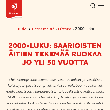
Hyppää
sisältöön
Etusivu
Tietoa meistä
Historia
2000-luku
2000-LUKU: SAARIOISTEN
ÄITIEN TEKEMÄÄ RUOKAA
JO YLI 50 VUOTTA
Yhä useampi suomalainen asui yksin tai kaksin, ja yksilölliset
kuluttajatarpeet lisääntyivät. Erilaiset ruokabuumit valtasivat
mediatilaa. Suomi kansainvälistyi taloudellisesti ja kulttuurisesti.
Matkapuhelinten ja internetin käyttö yleistyi nopeasti kaikkien
suomalaisten keskuudessa. Saarioinen toi markkinoille suositut
ruukkuruoat ja mainontaa siivitti yksi Suomen tunnetuimpia –