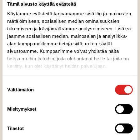
Tämä sivusto käyttää evästeitä
Pientaloudet ja yksilöllistynyt syöminen loivat kysyntää
myös uuden tyyppisille valmisruoille, kuten ruukkusarjalle ja
Käytämme evästeitä tarjoamamme sisällön ja mainosten
poronkäristylle. Edelleen suurta suosiota nauttivat
räätälöimiseen, sosiaalisen median ominaisuuksien
Härkäruukku ja Kinkku-pekoniruukku tulivat markkinoille
tukemiseen ja kävijämäärämme analysoimiseen. Lisäksi
vuonna 2005. Kana-nuudeliruukku vuotta myöhemmin.
jaamme sosiaalisen median, mainosalan ja analytiikka-
Annosaterioita täydensivät Palapaisti ja perunamuusi
alan kumppaneillemme tietoja siitä, miten käytät
(2006), Pannupihvi ja pippurikastike sekä Broilerleike ja
sivustoamme. Kumppanimme voivat yhdistää näitä
valkoviinikastike.
tietoja muihin tietoihin, joita olet antanut heille tai joita on
kerätty, kun olet käyttänyt heidän palvelujaan.
2000-luvulla Saarioinen toi markkinaan uutena haudutetut
Suostumuksen
puurot, kuten Riisipuuron, Suklaapuuron, Mannapuuron,
Välttämätön
valinta
Ohrapuuron ja Mustikka-grahampuuron. Samoihin aikoihin
tulivat ensimmäiset heti syötävät tuotteet, täytetyt leivät ja
wrapit. Esimerkiksi vuonna 2002 herkuteltiin uusilla Kinkku-
Mieltymykset
homejuusto wrapeilla sekä Hedelmäisillä broilerwrapeilla.
Seuraavana vuonna valikoimaan tuli Tonnikalawrap ja
Tilastot
Tulinen pepperoniwrap. Hampurilaisvalikoimaan tulivat Iso
Ruishampurilainen ja Kasvishampurilainen.