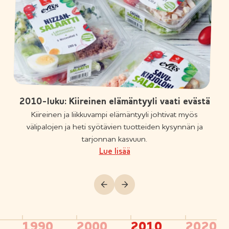
2010-luku: Kiireinen elämäntyyli vaati evästä
Kiireinen ja liikkuvampi elämäntyyli johtivat myös
välipalojen ja heti syötävien tuotteiden kysynnän ja
tarjonnan kasvuun.
Lue lisää
1990
2000
2010
2020