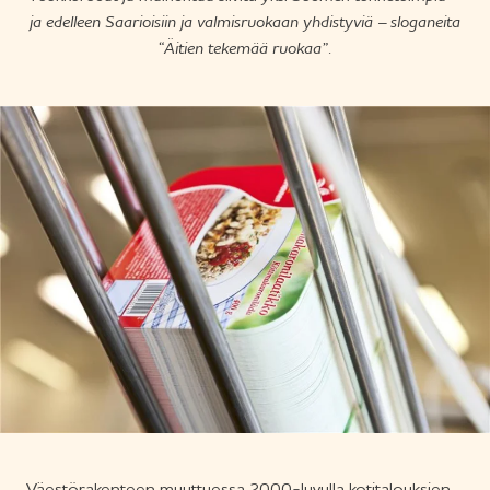
ja edelleen Saarioisiin ja valmisruokaan yhdistyviä – sloganeita
“Äitien tekemää ruokaa”.
Väestörakenteen muuttuessa 2000-luvulla kotitalouksien