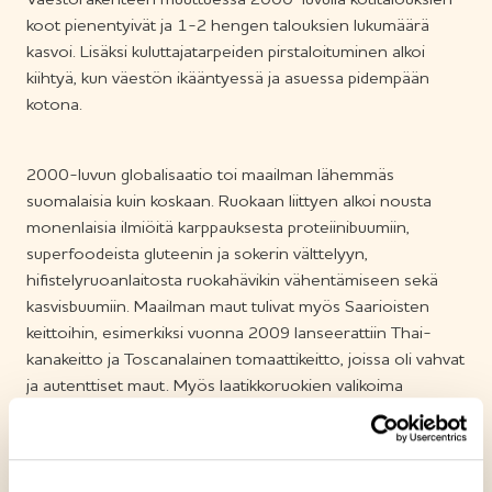
koot pienentyivät ja 1-2 hengen talouksien lukumäärä
kasvoi. Lisäksi kuluttajatarpeiden pirstaloituminen alkoi
kiihtyä, kun väestön ikääntyessä ja asuessa pidempään
kotona.
2000-luvun globalisaatio toi maailman lähemmäs
suomalaisia kuin koskaan. Ruokaan liittyen alkoi nousta
monenlaisia ilmiöitä karppauksesta proteiinibuumiin,
superfoodeista gluteenin ja sokerin välttelyyn,
hifistelyruoanlaitosta ruokahävikin vähentämiseen sekä
kasvisbuumiin. Maailman maut tulivat myös Saarioisten
keittoihin, esimerkiksi vuonna 2009 lanseerattiin Thai-
kanakeitto ja Toscanalainen tomaattikeitto, joissa oli vahvat
ja autenttiset maut. Myös laatikkoruokien valikoima
monipuolistui, kun markkinoille tuli vuonn 2009
Bataattivuoka.