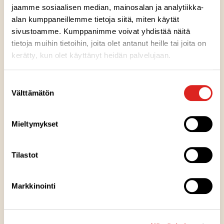
jaamme sosiaalisen median, mainosalan ja analytiikka-
alan kumppaneillemme tietoja siitä, miten käytät
sivustoamme. Kumppanimme voivat yhdistää näitä
tietoja muihin tietoihin, joita olet antanut heille tai joita on
kerätty, kun olet käyttänyt heidän palvelujaan.
Ainesosat
Suostumuksen
Välttämätön
Ravintosisältö
valinta
Mieltymykset
Säilytysohje
Tilastot
Valmistuspaikka
Markkinointi
Pakkausinfo