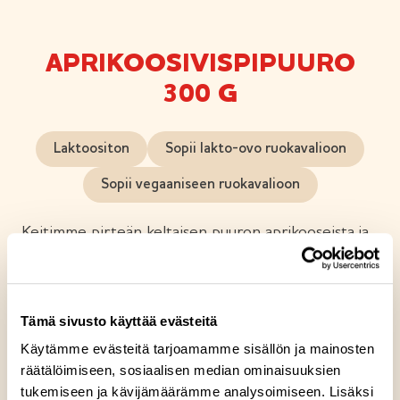
APRIKOOSIVISPIPUURO
300 G
Laktoositon
Sopii lakto-ovo ruokavalioon
Sopii vegaaniseen ruokavalioon
Keitimme pirteän keltaisen puuron aprikooseista ja
mannasuurimoista ja vatkasimme sen ihanan
kuohkeaksi. Tämä maukas puuro sopii niin aamu-,
väli- kuin iltapalaksesi. Herkullisten puurojen
Tämä sivusto käyttää evästeitä
valmistus on sydäntämme lähellä ja keitämme ne
Käytämme evästeitä tarjoamamme sisällön ja mainosten
aina rakkaudella sinulle. Vegaaninen. Sopii
räätälöimiseen, sosiaalisen median ominaisuuksien
vegaaneille.
tukemiseen ja kävijämäärämme analysoimiseen. Lisäksi