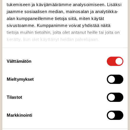
tukemiseen ja kävijämäärämme analysoimiseen. Lisäksi
jaamme sosiaalisen median, mainosalan ja analytiikka-
alan kumppaneillemme tietoja siitä, miten käytät
sivustoamme. Kumppanimme voivat yhdistää näitä
Ainesosat
tietoja muihin tietoihin, joita olet antanut heille tai joita on
kerätty, kun olet käyttänyt heidän palvelujaan.
Ravintosisältö
Suostumuksen
Välttämätön
valinta
Säilytysohje
Mieltymykset
Valmistuspaikka
Tilastot
Pakkausinfo
Markkinointi
Kausituote