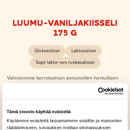
LUUMU-VANILJAKIISSELI
175 G
Gluteeniton
Laktoositon
Sopii lakto-ovo ruokavalioon
Valmistimme kerroksittain annostellen herkullisen
kiisselin, jossa samettisen vaniljakiisselin pinnalla on
kerros raikasta luumukiisseliä. Luumu-
vaniljakiisselimme on pehmeä ja nautinnollinen
välipala tai jälkiruoka. Tämä kiisseli on joulun
Tämä sivusto käyttää evästeitä
kausituote.
Käytämme evästeitä tarjoamamme sisällön ja mainosten
räätälöimiseen, sosiaalisen median ominaisuuksien