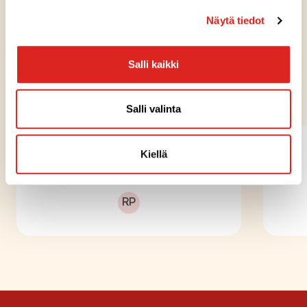
Näytä tiedot
Salli kaikki
KOKEILE MYÖS NÄITÄ
Salli valinta
PROTSKU Suklaa-rahkalettu
Kiellä
200 g
Runsasproteiininen
RP