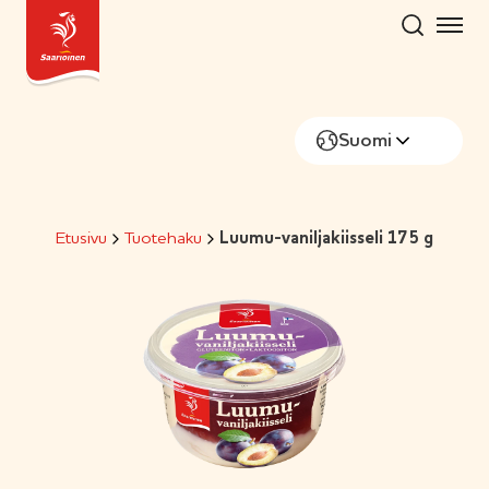
Hyppää
sisältöön
Suomi
Etusivu
Tuotehaku
Luumu-vaniljakiisseli 175 g