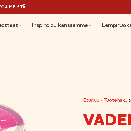
TOA MEISTÄ
äävalikko
uotteet
Inspiroidu kanssamme
Lempiruoka
Etusivu
Tuotehaku
VADE