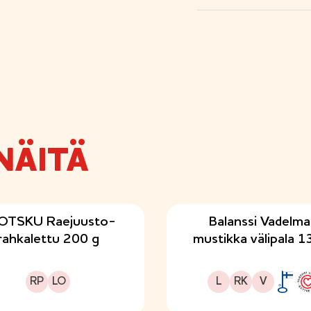
NÄITÄ
OTSKU Raejuusto-
Balanssi Vadelm
rahkalettu 200 g
mustikka välipala 1
Runsasproteiininen
Sopii lakto-ovo ruokavalioon
Laktoositon
Runsaskuituinen
Sopii vegaaniseen ruokavalioon
RP
LO
L
RK
V
A
v