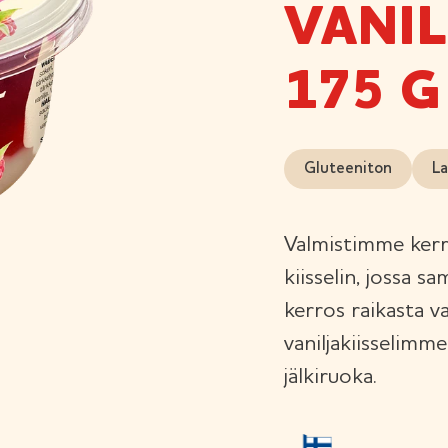
VANIL
175 G
Gluteeniton
La
Valmistimme kerro
kiisselin, jossa sa
kerros raikasta v
vaniljakiisselimme
jälkiruoka.