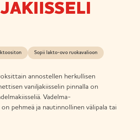
JAKIISSELI
ktoositon
Sopii lakto-ovo ruokavalioon
ksittain annostellen herkullisen
mettisen vaniljakiisselin pinnalla on
adelmakiisseliä. Vadelma-
 on pehmeä ja nautinnollinen välipala tai