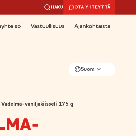
HAKU
OTA YHTEYTTÄ
yhteisö
Vastuullisuus
Ajankohtaista
Suomi
Vadelma-vaniljakiisseli 175 g
LMA-