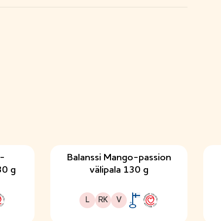
a-
Balanssi Mango-passion
30 g
välipala 130 g
Laktoositon
Runsaskuituinen
Sopii vegaaniseen ruokavalioon
L
RK
V
S
A
S
y
v
y