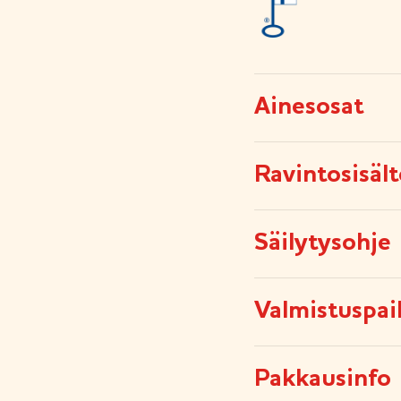
Ainesosat
Ravintosisäl
Säilytysohje
Valmistuspai
Pakkausinfo