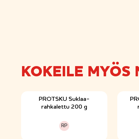
KOKEILE MYÖS 
PROTSKU Suklaa-
PR
rahkalettu 200 g
Runsasproteiininen
RP