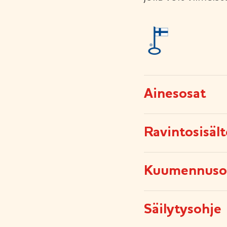
Ainesosat
Ravintosisäl
Kuumennuso
Säilytysohje