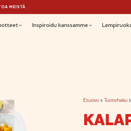
TOA MEISTÄ
äävalikko
uotteet
Inspiroidu kanssamme
Lempiruoka
Etusivu
Tuotehaku
KALAP