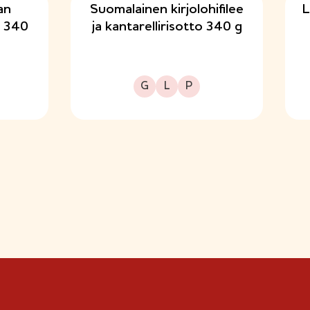
an
Suomalainen kirjolohifilee
L
ta 340
ja kantarellirisotto 340 g
Gluteeniton
Laktoositon
Proteiinipitoinen
G
L
P