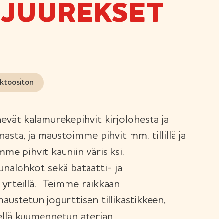
IJUUREKSET
ktoositon
vät kalamurekepihvit kirjolohesta ja
asta, ja maustoimme pihvit mm. tillillä ja
imme pihvit kauniin värisiksi.
alohkot sekä bataatti- ja
 yrteillä. Teimme raikkaan
austetun jogurttisen tillikastikkeen,
tellä kuumennetun aterian.