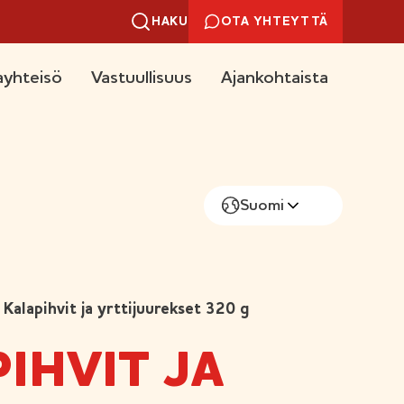
HAKU
OTA YHTEYTTÄ
yhteisö
Vastuullisuus
Ajankohtaista
Suomi
Kalapihvit ja yrttijuurekset 320 g
IHVIT JA