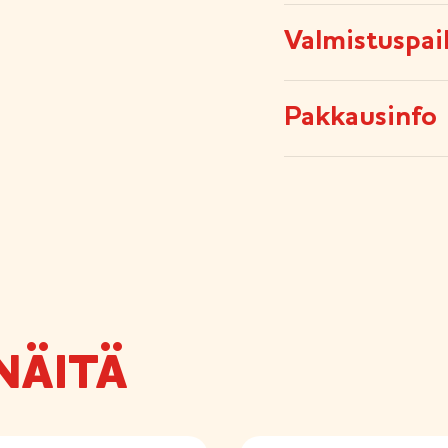
Valmistuspai
Pakkausinfo
NÄITÄ