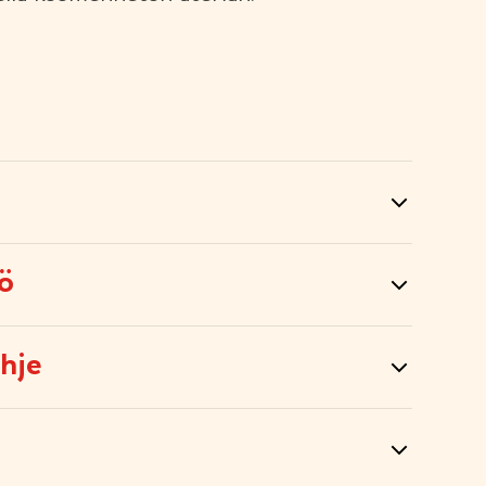
tö
hje