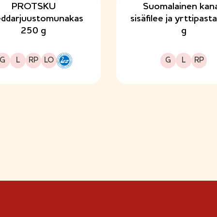
PROTSKU
Suomalainen kan
ddarjuustomunakas
sisäfilee ja yrttipas
250 g
g
Gluteeniton
Laktoositon
Runsasproteiininen
Sopii lakto-ovo ruokavalioon
Gluteeniton
Laktoositon
Runsasproteiininen
G
L
RP
LO
G
L
RP
H
y
v
ä
ä
S
u
o
m
e
s
t