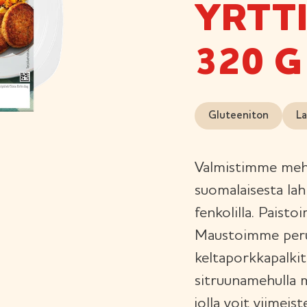
YRTT
320 G
Gluteeniton
La
Valmistimme mehe
suomalaisesta lahn
fenkolilla. Paisto
Maustoimme perun
keltaporkkapalkit
sitruunamehulla m
jolla voit viimeis