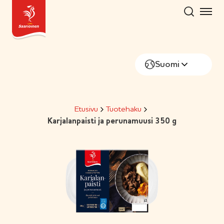
Hyppää
sisältöön
Suomi
Etusivu
Tuotehaku
Karjalanpaisti ja perunamuusi 350 g