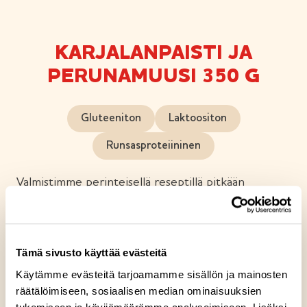
KARJALANPAISTI JA
PERUNAMUUSI 350 G
Gluteeniton
Laktoositon
Runsasproteiininen
Valmistimme perinteisellä reseptillä pitkään
haudutettua mureaa karjalanpaistia suomalaisesta
naudan- ja sianlihasta. Tarjoamme sen täyteläisen
perunamuusin ja herkullisen porkkanalaatikon
Tämä sivusto käyttää evästeitä
kanssa.
Käytämme evästeitä tarjoamamme sisällön ja mainosten
räätälöimiseen, sosiaalisen median ominaisuuksien