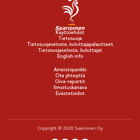
p
p
u
-
Käyttöehdot
Tietosuoja
m
Tietosuojaseloste, kuluttajapalautteet
e
Tietosuojaseloste, kuluttajat
r
English info
k
Aineistopankki
k
Ota yhteyttä
i
Oiva-raportit
Ilmoituskanava
Evästetiedot
Copyright © 2026 Saarioinen Oy