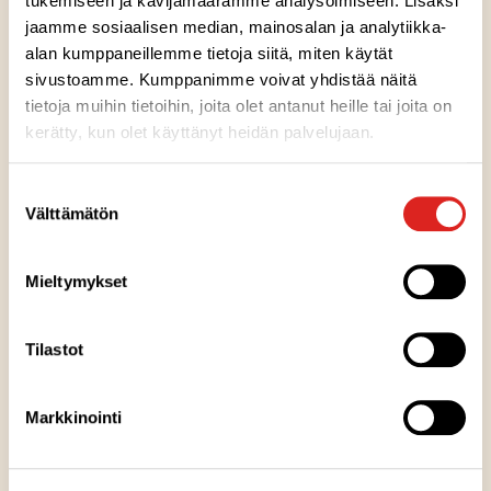
tukemiseen ja kävijämäärämme analysoimiseen. Lisäksi
jaamme sosiaalisen median, mainosalan ja analytiikka-
alan kumppaneillemme tietoja siitä, miten käytät
Ainesosat
sivustoamme. Kumppanimme voivat yhdistää näitä
tietoja muihin tietoihin, joita olet antanut heille tai joita on
kerätty, kun olet käyttänyt heidän palvelujaan.
Ravintosisältö
Suostumuksen
Välttämätön
valinta
Kuumennusohje
Mieltymykset
Säilytysohje
Tilastot
Valmistuspaikka
Markkinointi
Pakkausinfo