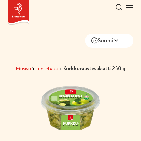
Hyppää
sisältöön
Suomi
Etusivu
Tuotehaku
Kurkkuraastesalaatti 250 g