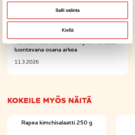
Salli valinta
Artikkelit
UUTINEN
Kiellä
Valmiiden aterian osien käyttö nähdään
luontevana osana arkea
11.3.2026
KOKEILE MYÖS NÄITÄ
Rapea kimchisalaatti 250 g