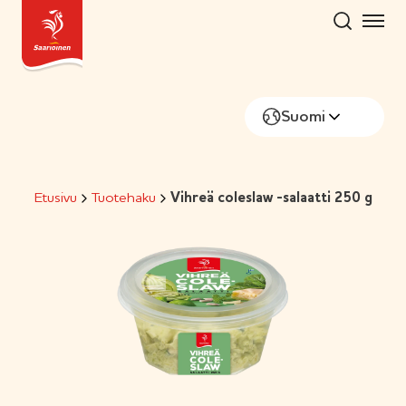
Hyppää
sisältöön
Suomi
Etusivu
Tuotehaku
Vihreä coleslaw -salaatti 250 g