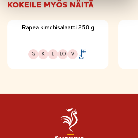
KOKEILE MYÖS NÄITÄ
Rapea kimchisalaatti 250 g
Gluteeniton
Kuitupitoinen
Laktoositon
Sopii lakto-ovo ruokavalioon
Sopii vegaaniseen ruokavalioon
G
K
L
LO
V
A
v
a
i
n
l
i
p
p
u