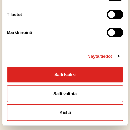
Reseptivinkit
Tilastot
PIENTÄ NAPOSTELTAVAA
Helpot coleslaw-hot dogit
Markkinointi
Artikkelit
Näytä tiedot
UUTINEN
Salli kaikki
Valmiiden aterian osien käyttö nähdään
luontevana osana arkea
Salli valinta
11.3.2026
Kiellä