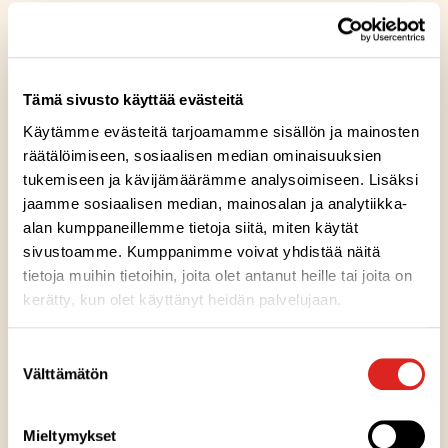
Tämä sivusto käyttää evästeitä
Ainesosat
Käytämme evästeitä tarjoamamme sisällön ja mainosten
räätälöimiseen, sosiaalisen median ominaisuuksien
tukemiseen ja kävijämäärämme analysoimiseen. Lisäksi
Ravintosisältö
jaamme sosiaalisen median, mainosalan ja analytiikka-
alan kumppaneillemme tietoja siitä, miten käytät
Säilytysohje
sivustoamme. Kumppanimme voivat yhdistää näitä
tietoja muihin tietoihin, joita olet antanut heille tai joita on
kerätty, kun olet käyttänyt heidän palvelujaan.
Valmistuspaikka
Suostumuksen
Välttämätön
valinta
Pakkausinfo
Mieltymykset